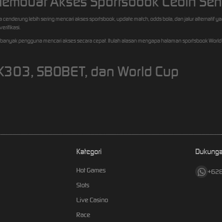
mbuat Akses Sportsbook Lebih Sens
 cenderung lebih sering mencari akses sportsbook, update match, odds bola, dan jalur alternatif 
rifikasi.
anyak pengguna mencari akses secara cepat. Itulah alasan mengapa halaman sportsbook World Cup p
K303, SBOBET, dan World Cup
Kategori
Dukung
Hot Games
+62
Slots
Live Casino
Race