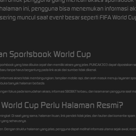
 halaman ini, pengguna bisa menemukan informasi aks
g sering muncul saat event besar seperti FIFA World C
n Sportsbook World Cup
tsbook yang bisa dibuka cepat dan memiliki akses yang jelas. PUNCAK303 dapat diposisikan se
ru tanpa harus bergantung pada link acak dari sumber tidak dikenal.
masi akses tidak membingungkan, tampilan mobile rapi, dan arah masuk menuju layanan sportsbook
mbuka banyak halaman berbeda.
engan fokus pada kemudahan akses, informasi SBOBET terbaru, dan keamanan pengguna saat menc
World Cup Perlu Halaman Resmi?
ngkat. Di saat yang sama, halaman tiruan, link pendek tidak jelas, dan tautan dari komentar spa
ur yang seharusnya.
n. Dengan struktur halaman yang jelas, pengguna dapat melihat informasi utama sejak awal, 