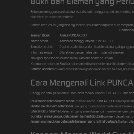
Bukti dan Elemen yang Perl
Sebelum menggunakan halaman sportsbook, pengguna perlu memeriksa bebe
diarahkan ke halaman berbeda.
Contoh area visual yang bisa digunakan untuk menampilkan bukti tampilan
Perbandin
Elemen Dicek
Akses PUNCAK303
Nama brand
Konsisten menggunakan PUNCAK303.
Tampilan mobile
Rapi, mudah dibaca, dan tidak terlalu banyak ganggua
Informasi akses
Diletakkan dengan jelas dan mudah ditemukan.
Navigasi sportsbook
Mudah ditemukan dari halaman utama.
Keamanan halaman
Struktur halaman terlihat konsisten dan tidak mema
Catatan update:
Informasi akses sebaiknya diperiksa secara berkala, terutam
Cara Mengenali Link PUNC
Pengguna tidak perlu terburu-buru saat membuka link PUNCAK303 dari hasil
Periksa konsistensi nama brand.
Pastikan nama PUNCAK303 tertulis jelas da
Hindari link dari komentar spam.
Link yang muncul di komentar acak biasanya 
Lihat struktur halaman.
Halaman yang aman biasanya memiliki navigasi yang r
Gunakan akses yang sudah pernah berhasil dibuka.
Bookmark dapat membant
Jangan memasukkan data pada halaman yang terlihat berbeda.
Jika tampil