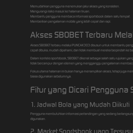
Memudahkan pengguna menemukan jalur akses yang konsisten.
Mengurangi risiko masuk ke halaman tiruan.
Membantu pengguna membaca informasi sportsbook dalam satu tempat.
Memberikan pengalaman mobile yang lebih cepat dan rapi.
Akses SBOBET Terbaru Mel
Akses SBOBET terbaru melalui PUNCAK303 disusun untuk membantu penggu
cepat dibuka, mudah dipahami, dan tidak membuat mereka berpindah ke ba
Dalam konteks sportsbook, SBOBET dikenal sebagai salah satu rujukan yang
tidak bercampur dengan elemen yang mengganggu pengalaman membac
Fokus utama halaman ini bukan hanya menampilkan akses, tetapi juga me
biasa digunakan sebelumnya.
Fitur yang Dicari Pengguna
1. Jadwal Bola yang Mudah Diikuti
Pengguna membutuhkan informasi pertandingan yang sedang berlangsung, ja
digunakan.
2. Market Sportsbook yang Tersus