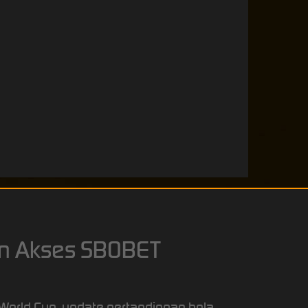
an Akses SBOBET
orld Cup, update pertandingan bola,