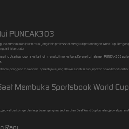
alui PUNCAK303
na menemukan jalur masuk yang lebih praktis saat mengikuti pertandingan World Cup. Denga
nyak link berbeda.
 sering dicari pengguna ketika ingin mengikuti market bola. Karena itu, halaman PUNCAK303 perl
a.
mbantu pengguna memahami apakah jalur yang dibuka sudah sesuai, apakah nama brand terlihat 
 Saat Membuka Sportsbook World Cup
dwal berikutnya, dan laga besar yang menjadi sorotan. Saat World Cup berjalan, jadwal pertan
un Rapi