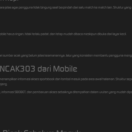
ara jelas agar pengguna tidak bingung saat berpindah dari satu match ke match lain. Struktur 
e harus ringan, tidak terlalu padat, dan tetap mudah dibaca meskipun dibuka dari layar kecil.
ari sumber acak yang belum jelas keamanannya. Jalur yang konsisten membantu pengguna menguran
NCAK303 dari Mobile
ampilkan informasi akses sportsbook dan tombol masuk pada area awal halaman. Struktur sepe
njang.
ook, informasi SBOBET, dan pembaruan akses sebaiknya ditempatkan dalam urutan yang mudah d