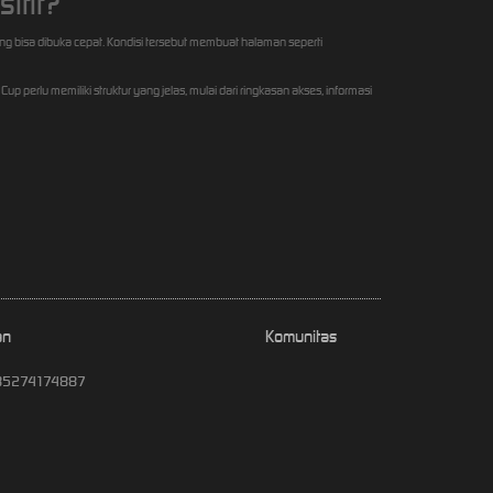
itif?
yang bisa dibuka cepat. Kondisi tersebut membuat halaman seperti
erlu memiliki struktur yang jelas, mulai dari ringkasan akses, informasi
an
Komunitas
85274174887