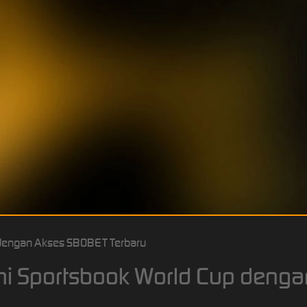
 dengan Akses SBOBET Terbaru
i Sportsbook World Cup deng