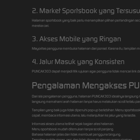
2. Market Sportsbook yang Tersus
Halaman sportsbook yang baik perlu menampilkan pilihan pertandingan sec
mereka cari.
3. Akses Mobile yang Ringan
Mayoritas pengguna membuka halaman dari ponsel. Karena itu, tampilan mobil
4. Jalur Masuk yang Konsisten
PUNCAK303 dapat menjadi titik rujukan agar pengguna tidak mencari link d
Pengalaman Mengakses PU
Dari sisi pengalaman pengguna, halaman PUNCAK303 idealnya langsung men
langsung memahami arah halaman tanpa harus melakukan scroll terlalu pa
Tampilan yang baik juga tidak dipenuhi pop-up berlebihan. Menu sportsb
cepat, membaca informasi utama, lalu melanjutkan ke jalur yang tersedia.
Informasi akses utama terlihat sejak bagian atas halaman.
Menu sportsbook mudah ditemukan tanpa scroll panjang.
Bahasa halaman jelas dan tidak membuat pengguna bingung.
Tampilan mobile ringan, rapi, dan tidak dipenuhi elemen mencurigakan.