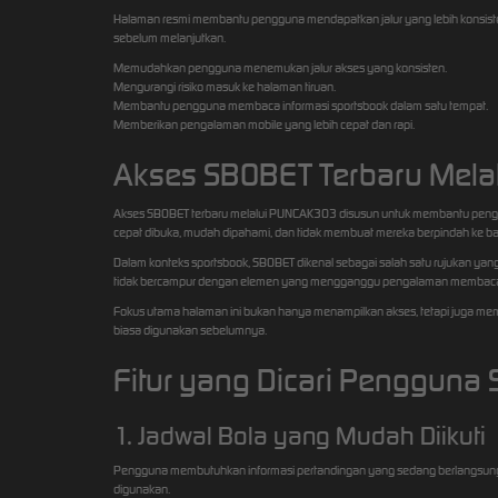
Halaman resmi membantu pengguna mendapatkan jalur yang lebih konsiste
sebelum melanjutkan.
Memudahkan pengguna menemukan jalur akses yang konsisten.
Mengurangi risiko masuk ke halaman tiruan.
Membantu pengguna membaca informasi sportsbook dalam satu tempat.
Memberikan pengalaman mobile yang lebih cepat dan rapi.
Akses SBOBET Terbaru Mel
Akses SBOBET terbaru melalui PUNCAK303 disusun untuk membantu penggu
cepat dibuka, mudah dipahami, dan tidak membuat mereka berpindah ke ba
Dalam konteks sportsbook, SBOBET dikenal sebagai salah satu rujukan yang
tidak bercampur dengan elemen yang mengganggu pengalaman membac
Fokus utama halaman ini bukan hanya menampilkan akses, tetapi juga me
biasa digunakan sebelumnya.
Fitur yang Dicari Pengguna
1. Jadwal Bola yang Mudah Diikuti
Pengguna membutuhkan informasi pertandingan yang sedang berlangsung, ja
digunakan.