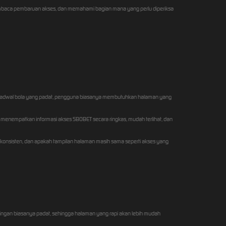
membaca pembaruan akses, dan memahami bagian mana yang perlu diperiksa
n jadwal bola yang padat, pengguna biasanya membutuhkan halaman yang
u menempatkan informasi akses SBOBET secara ringkas, mudah terlihat, dan
konsisten, dan apakah tampilan halaman masih sama seperti akses yang
dingan biasanya padat, sehingga halaman yang rapi akan lebih mudah