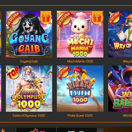
Goyang Gaib
Mochi Mania 1000
Way of
Gates of Olympus 1000
Pirate Quest 1000
Wild B