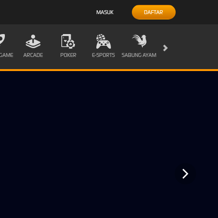
MASUK
DAFTAR
 GAME
ARCADE
POKER
E-SPORTS
SABUNG AYAM
PROMOSI