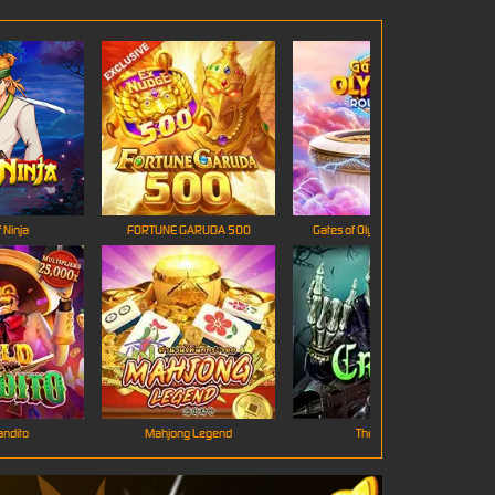
 Ninja
FORTUNE GARUDA 500
Gates of Olympus Roulette
andito
Mahjong Legend
The Crypt