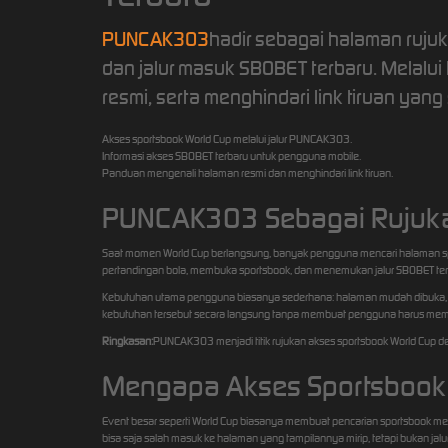
PUNCAK303
hadir sebagai halaman ruju
dan jalur masuk SBOBET terbaru. Melalui
resmi, serta menghindari link tiruan yan
Akses sportsbook World Cup melalui jalur PUNCAK303.
Informasi akses SBOBET terbaru untuk pengguna mobile.
Panduan mengenali halaman resmi dan menghindari link tiruan.
PUNCAK303 Sebagai Rujuka
Saat momen World Cup berlangsung, banyak pengguna mencari halaman spor
pertandingan bola, membuka sportsbook, dan menemukan jalur SBOBET terba
Kebutuhan utama pengguna biasanya sederhana: halaman mudah dibuka, infor
kebutuhan tersebut secara langsung tanpa membuat pengguna harus me
Ringkasan:
PUNCAK303 menjadi titik rujukan akses sportsbook World Cup d
Mengapa Akses Sportsbook 
Event besar seperti World Cup biasanya membuat pencarian sportsbook meni
bisa saja salah masuk ke halaman yang tampilannya mirip, tetapi bukan jal