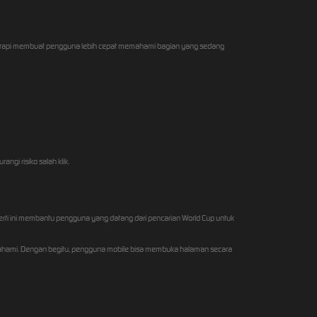
yang rapi membuat pengguna lebih cepat memahami bagian yang sedang
gi risiko salah klik.
rti ini membantu pengguna yang datang dari pencarian World Cup untuk
ipahami. Dengan begitu, pengguna mobile bisa membuka halaman secara