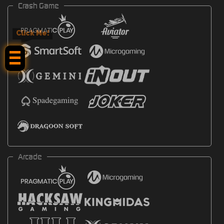
Crash Game
Click Me!
Arcade