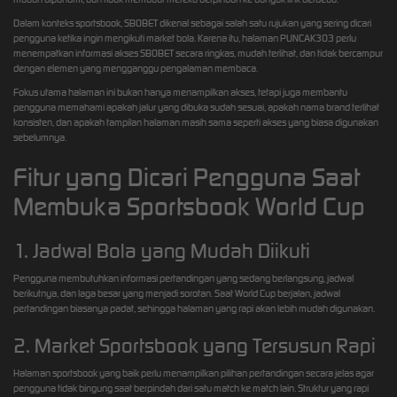
Dalam konteks sportsbook, SBOBET dikenal sebagai salah satu rujukan yang sering dicari
pengguna ketika ingin mengikuti market bola. Karena itu, halaman PUNCAK303 perlu
menempatkan informasi akses SBOBET secara ringkas, mudah terlihat, dan tidak bercampur
dengan elemen yang mengganggu pengalaman membaca.
Fokus utama halaman ini bukan hanya menampilkan akses, tetapi juga membantu
pengguna memahami apakah jalur yang dibuka sudah sesuai, apakah nama brand terlihat
konsisten, dan apakah tampilan halaman masih sama seperti akses yang biasa digunakan
sebelumnya.
Fitur yang Dicari Pengguna Saat
Membuka Sportsbook World Cup
1. Jadwal Bola yang Mudah Diikuti
Pengguna membutuhkan informasi pertandingan yang sedang berlangsung, jadwal
berikutnya, dan laga besar yang menjadi sorotan. Saat World Cup berjalan, jadwal
pertandingan biasanya padat, sehingga halaman yang rapi akan lebih mudah digunakan.
2. Market Sportsbook yang Tersusun Rapi
Halaman sportsbook yang baik perlu menampilkan pilihan pertandingan secara jelas agar
pengguna tidak bingung saat berpindah dari satu match ke match lain. Struktur yang rapi