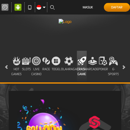
MASUK
DAFTAR
HOT
SLOTS
LIVE
RACE
TOGEL
OLAHRAGA
CRASH
ARCADE
POKER
E-
SABUN
GAMES
CASINO
GAME
SPORTS
AYAM