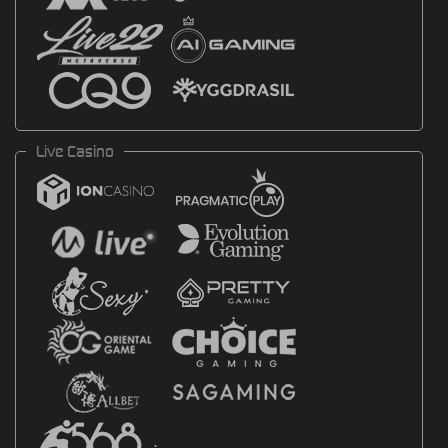
Live Casino