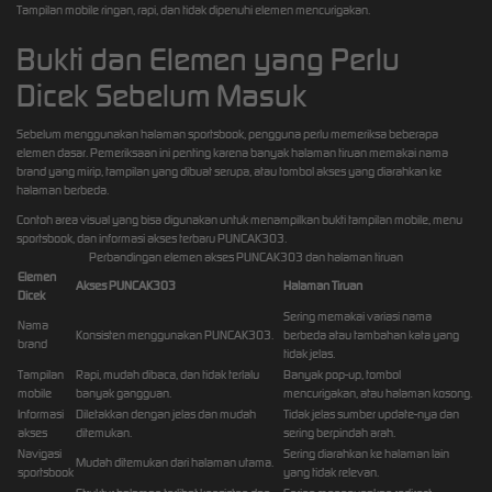
Tampilan mobile ringan, rapi, dan tidak dipenuhi elemen mencurigakan.
Bukti dan Elemen yang Perlu
Dicek Sebelum Masuk
Sebelum menggunakan halaman sportsbook, pengguna perlu memeriksa beberapa
elemen dasar. Pemeriksaan ini penting karena banyak halaman tiruan memakai nama
brand yang mirip, tampilan yang dibuat serupa, atau tombol akses yang diarahkan ke
halaman berbeda.
Contoh area visual yang bisa digunakan untuk menampilkan bukti tampilan mobile, menu
sportsbook, dan informasi akses terbaru PUNCAK303.
Perbandingan elemen akses PUNCAK303 dan halaman tiruan
Elemen
Akses PUNCAK303
Halaman Tiruan
Dicek
Sering memakai variasi nama
Nama
Konsisten menggunakan PUNCAK303.
berbeda atau tambahan kata yang
brand
tidak jelas.
Tampilan
Rapi, mudah dibaca, dan tidak terlalu
Banyak pop-up, tombol
mobile
banyak gangguan.
mencurigakan, atau halaman kosong.
Informasi
Diletakkan dengan jelas dan mudah
Tidak jelas sumber update-nya dan
akses
ditemukan.
sering berpindah arah.
Navigasi
Sering diarahkan ke halaman lain
Mudah ditemukan dari halaman utama.
sportsbook
yang tidak relevan.