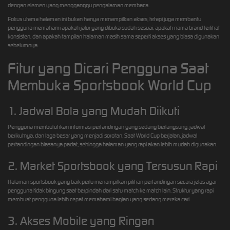
dengan elemen yang mengganggu pengalaman membaca.
Fokus utama halaman ini bukan hanya menampilkan akses, tetapi juga membantu
pengguna memahami apakah jalur yang dibuka sudah sesuai, apakah nama brand terlihat
konsisten, dan apakah tampilan halaman masih sama seperti akses yang biasa digunakan
sebelumnya.
Fitur yang Dicari Pengguna Saat
Membuka Sportsbook World Cup
1. Jadwal Bola yang Mudah Diikuti
Pengguna membutuhkan informasi pertandingan yang sedang berlangsung, jadwal
berikutnya, dan laga besar yang menjadi sorotan. Saat World Cup berjalan, jadwal
pertandingan biasanya padat, sehingga halaman yang rapi akan lebih mudah digunakan.
2. Market Sportsbook yang Tersusun Rapi
Halaman sportsbook yang baik perlu menampilkan pilihan pertandingan secara jelas agar
pengguna tidak bingung saat berpindah dari satu match ke match lain. Struktur yang rapi
membuat pengguna lebih cepat memahami bagian yang sedang mereka cari.
3. Akses Mobile yang Ringan