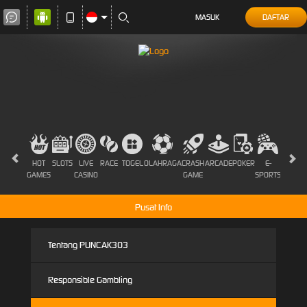
MASUK
DAFTAR
HOT
SLOTS
LIVE
RACE
TOGEL
OLAHRAGA
CRASH
ARCADE
POKER
E-
SABUN
GAMES
CASINO
GAME
SPORTS
AYAM
Pusat Info
Tentang PUNCAK303
Responsible Gambling