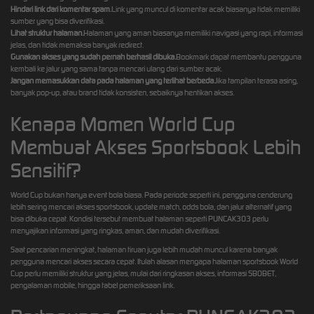
Hindari link dari komentar spam.
Link yang muncul di komentar acak biasanya tidak memiliki
sumber yang bisa diverifikasi.
Lihat struktur halaman.
Halaman yang aman biasanya memiliki navigasi yang rapi, informasi
jelas, dan tidak memaksa banyak redirect.
Gunakan akses yang sudah pernah berhasil dibuka.
Bookmark dapat membantu pengguna
kembali ke jalur yang sama tanpa mencari ulang dari sumber acak.
Jangan memasukkan data pada halaman yang terlihat berbeda.
Jika tampilan terasa asing,
banyak pop-up, atau brand tidak konsisten, sebaiknya hentikan akses.
Kenapa Momen World Cup
Membuat Akses Sportsbook Lebih
Sensitif?
World Cup bukan hanya event bola biasa. Pada periode seperti ini, pengguna cenderung
lebih sering mencari akses sportsbook, update match, odds bola, dan jalur alternatif yang
bisa dibuka cepat. Kondisi tersebut membuat halaman seperti PUNCAK303 perlu
menyajikan informasi yang ringkas, aman, dan mudah diverifikasi.
Saat pencarian meningkat, halaman tiruan juga lebih mudah muncul karena banyak
pengguna mencari akses secara cepat. Itulah alasan mengapa halaman sportsbook World
Cup perlu memiliki struktur yang jelas, mulai dari ringkasan akses, informasi SBOBET,
pengalaman mobile, hingga tabel pemeriksaan link.