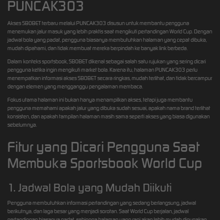
PUNCAK303
Akses SBOBET terbaru melalui PUNCAK303 disusun untuk membantu pengguna
menemukan jalur masuk yang lebih praktis saat mengikuti pertandingan World Cup. Dengan
jadwal bola yang padat, pengguna biasanya membutuhkan halaman yang cepat dibuka,
mudah dipahami, dan tidak membuat mereka berpindah ke banyak link berbeda.
Dalam konteks sportsbook, SBOBET dikenal sebagai salah satu rujukan yang sering dicari
pengguna ketika ingin mengikuti market bola. Karena itu, halaman PUNCAK303 perlu
menempatkan informasi akses SBOBET secara ringkas, mudah terlihat, dan tidak bercampur
dengan elemen yang mengganggu pengalaman membaca.
Fokus utama halaman ini bukan hanya menampilkan akses, tetapi juga membantu
pengguna memahami apakah jalur yang dibuka sudah sesuai, apakah nama brand terlihat
konsisten, dan apakah tampilan halaman masih sama seperti akses yang biasa digunakan
sebelumnya.
Fitur yang Dicari Pengguna Saat
Membuka Sportsbook World Cup
1. Jadwal Bola yang Mudah Diikuti
Pengguna membutuhkan informasi pertandingan yang sedang berlangsung, jadwal
berikutnya, dan laga besar yang menjadi sorotan. Saat World Cup berjalan, jadwal
pertandingan biasanya padat, sehingga halaman yang rapi akan lebih mudah digunakan.