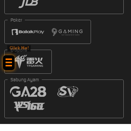
Poker
Click Me!
E-Sports
Sabung Ayam