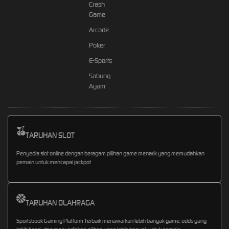
Crash
Game
Arcade
Poker
E-Sports
Sabung
Ayam
TARUHAN SLOT
Penyedia slot online dengan beragam pilihan game menarik yang memudahkan
pemain untuk mencapai jackpot
TARUHAN OLAHRAGA
Sportsbook Gaming Platform Terbaik menawarkan lebih banyak game, odds yang