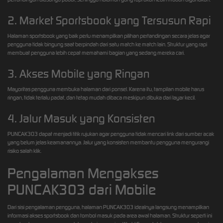
2. Market Sportsbook yang Tersusun Rapi
Halaman sportsbook yang baik perlu menampilkan pilihan pertandingan secara jelas agar
pengguna tidak bingung saat berpindah dari satu match ke match lain. Struktur yang rapi
membuat pengguna lebih cepat memahami bagian yang sedang mereka cari.
3. Akses Mobile yang Ringan
Mayoritas pengguna membuka halaman dari ponsel. Karena itu, tampilan mobile harus
ringan, tidak terlalu padat, dan tetap mudah dibaca meskipun dibuka dari layar kecil.
4. Jalur Masuk yang Konsisten
PUNCAK303 dapat menjadi titik rujukan agar pengguna tidak mencari link dari sumber acak
yang belum jelas keamanannya. Jalur yang konsisten membantu pengguna mengurangi
risiko salah klik.
Pengalaman Mengakses
PUNCAK303 dari Mobile
Dari sisi pengalaman pengguna, halaman PUNCAK303 idealnya langsung menampilkan
informasi akses sportsbook dan tombol masuk pada area awal halaman. Struktur seperti ini