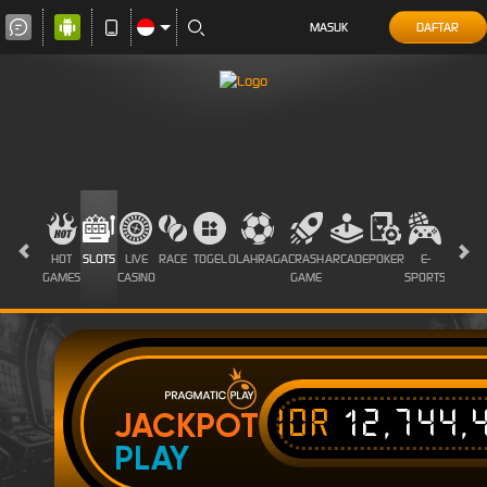
MASUK
DAFTAR
HOT
SLOTS
LIVE
RACE
TOGEL
OLAHRAGA
CRASH
ARCADE
POKER
E-
SABUN
GAMES
CASINO
GAME
SPORTS
AYAM
IDR
12,744,
JACKPOT
PLAY