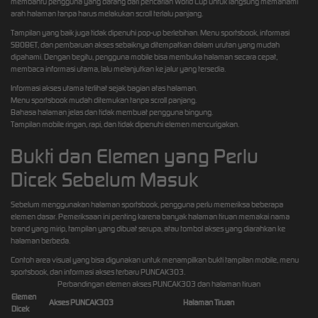
membantu pengguna yang datang dari pencarian World Cup untuk langsung memahami
arah halaman tanpa harus melakukan scroll terlalu panjang.
Tampilan yang baik juga tidak dipenuhi pop-up berlebihan. Menu sportsbook, informasi
SBOBET, dan pembaruan akses sebaiknya ditempatkan dalam urutan yang mudah
dipahami. Dengan begitu, pengguna mobile bisa membuka halaman secara cepat,
membaca informasi utama, lalu melanjutkan ke jalur yang tersedia.
Informasi akses utama terlihat sejak bagian atas halaman.
Menu sportsbook mudah ditemukan tanpa scroll panjang.
Bahasa halaman jelas dan tidak membuat pengguna bingung.
Tampilan mobile ringan, rapi, dan tidak dipenuhi elemen mencurigakan.
Bukti dan Elemen yang Perlu
Dicek Sebelum Masuk
Sebelum menggunakan halaman sportsbook, pengguna perlu memeriksa beberapa
elemen dasar. Pemeriksaan ini penting karena banyak halaman tiruan memakai nama
brand yang mirip, tampilan yang dibuat serupa, atau tombol akses yang diarahkan ke
halaman berbeda.
Contoh area visual yang bisa digunakan untuk menampilkan bukti tampilan mobile, menu
sportsbook, dan informasi akses terbaru PUNCAK303.
Perbandingan elemen akses PUNCAK303 dan halaman tiruan
Elemen
Akses PUNCAK303
Halaman Tiruan
Dicek