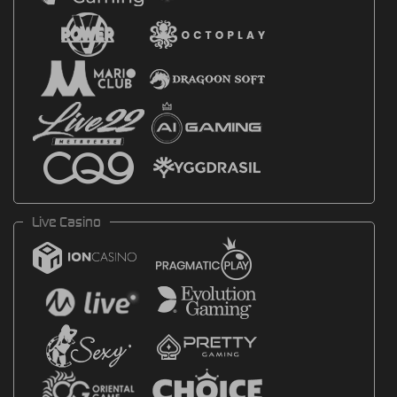
Live Casino