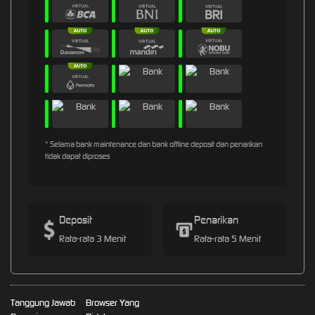
* Selama bank maintenance dan bank offline deposit dan penarikan
tidak dapat diproses
Deposit
Penarikan
Rata-rata 3 Menit
Rata-rata 5 Menit
Tanggung Jawab
Browser Yang