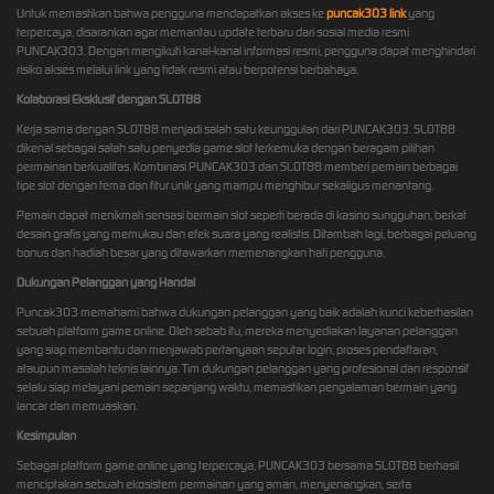
Untuk memastikan bahwa pengguna mendapatkan akses ke
puncak303 link
yang
terpercaya, disarankan agar memantau update terbaru dari sosial media resmi
PUNCAK303. Dengan mengikuti kanal-kanal informasi resmi, pengguna dapat menghindari
risiko akses melalui link yang tidak resmi atau berpotensi berbahaya.
Kolaborasi Eksklusif dengan SLOT88
Kerja sama dengan SLOT88 menjadi salah satu keunggulan dari PUNCAK303. SLOT88
dikenal sebagai salah satu penyedia game slot terkemuka dengan beragam pilihan
permainan berkualitas. Kombinasi PUNCAK303 dan SLOT88 memberi pemain berbagai
tipe slot dengan tema dan fitur unik yang mampu menghibur sekaligus menantang.
Pemain dapat menikmati sensasi bermain slot seperti berada di kasino sungguhan, berkat
desain grafis yang memukau dan efek suara yang realistis. Ditambah lagi, berbagai peluang
bonus dan hadiah besar yang ditawarkan memenangkan hati pengguna.
Dukungan Pelanggan yang Handal
Puncak303 memahami bahwa dukungan pelanggan yang baik adalah kunci keberhasilan
sebuah platform game online. Oleh sebab itu, mereka menyediakan layanan pelanggan
yang siap membantu dan menjawab pertanyaan seputar login, proses pendaftaran,
ataupun masalah teknis lainnya. Tim dukungan pelanggan yang profesional dan responsif
selalu siap melayani pemain sepanjang waktu, memastikan pengalaman bermain yang
lancar dan memuaskan.
Kesimpulan
Sebagai platform game online yang terpercaya, PUNCAK303 bersama SLOT88 berhasil
menciptakan sebuah ekosistem permainan yang aman, menyenangkan, serta