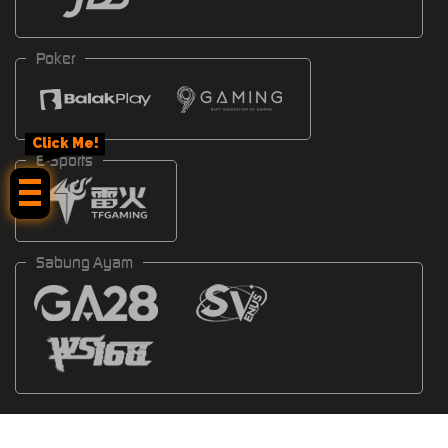
Poker
Click Me!
E-Sports
Sabung Ayam