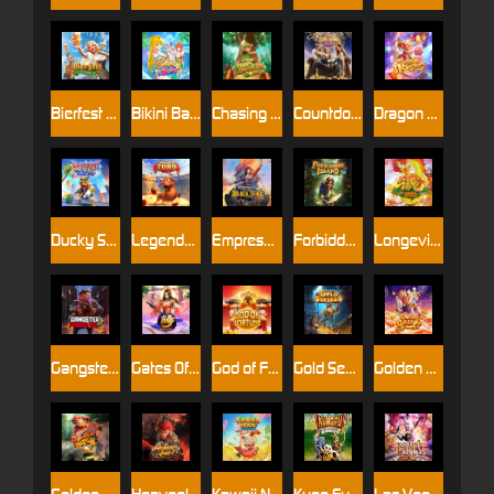
Bierfest Delight
Bikini Babes
Chasing Leprechaun Coins
Countdown to Fortune
Dragon Wonder
Ducky Spin
Legendary El Toro
Empress of the Black Seas
Forbidden Island
Longevity dragon(Fulong)
Gangster's Paradise
Gates Of Kunlun
God of Fortune
Gold Seekers
Golden Gallop