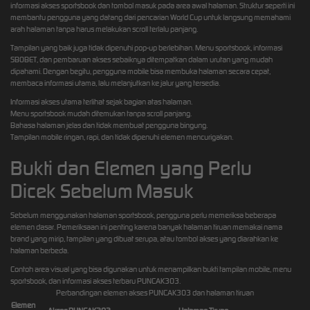
informasi akses sportsbook dan tombol masuk pada area awal halaman. Struktur seperti ini
membantu pengguna yang datang dari pencarian World Cup untuk langsung memahami
arah halaman tanpa harus melakukan scroll terlalu panjang.
Tampilan yang baik juga tidak dipenuhi pop-up berlebihan. Menu sportsbook, informasi
SBOBET, dan pembaruan akses sebaiknya ditempatkan dalam urutan yang mudah
dipahami. Dengan begitu, pengguna mobile bisa membuka halaman secara cepat,
membaca informasi utama, lalu melanjutkan ke jalur yang tersedia.
Informasi akses utama terlihat sejak bagian atas halaman.
Menu sportsbook mudah ditemukan tanpa scroll panjang.
Bahasa halaman jelas dan tidak membuat pengguna bingung.
Tampilan mobile ringan, rapi, dan tidak dipenuhi elemen mencurigakan.
Bukti dan Elemen yang Perlu
Dicek Sebelum Masuk
Sebelum menggunakan halaman sportsbook, pengguna perlu memeriksa beberapa
elemen dasar. Pemeriksaan ini penting karena banyak halaman tiruan memakai nama
brand yang mirip, tampilan yang dibuat serupa, atau tombol akses yang diarahkan ke
halaman berbeda.
Contoh area visual yang bisa digunakan untuk menampilkan bukti tampilan mobile, menu
sportsbook, dan informasi akses terbaru PUNCAK303.
Perbandingan elemen akses PUNCAK303 dan halaman tiruan
Elemen