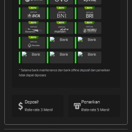
* Selama bank maintenance dan bank offline deposit dan penarikan
tidak dapat diproses
Deposit
Penarikan
Rata-rata 3 Menit
Rata-rata 5 Menit