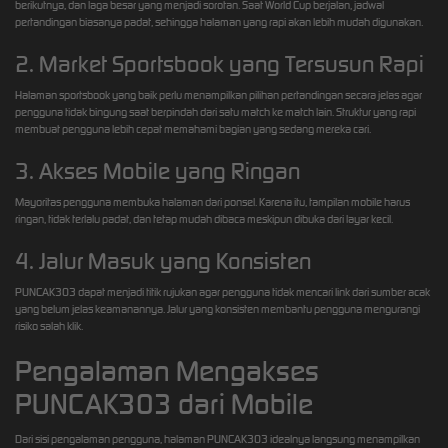
berikutnya, dan laga besar yang menjadi sorotan. Saat World Cup berjalan, jadwal
pertandingan biasanya padat, sehingga halaman yang rapi akan lebih mudah digunakan.
2. Market Sportsbook yang Tersusun Rapi
Halaman sportsbook yang baik perlu menampilkan pilihan pertandingan secara jelas agar
pengguna tidak bingung saat berpindah dari satu match ke match lain. Struktur yang rapi
membuat pengguna lebih cepat memahami bagian yang sedang mereka cari.
3. Akses Mobile yang Ringan
Mayoritas pengguna membuka halaman dari ponsel. Karena itu, tampilan mobile harus
ringan, tidak terlalu padat, dan tetap mudah dibaca meskipun dibuka dari layar kecil.
4. Jalur Masuk yang Konsisten
PUNCAK303 dapat menjadi titik rujukan agar pengguna tidak mencari link dari sumber acak
yang belum jelas keamanannya. Jalur yang konsisten membantu pengguna mengurangi
risiko salah klik.
Pengalaman Mengakses
PUNCAK303 dari Mobile
Dari sisi pengalaman pengguna, halaman PUNCAK303 idealnya langsung menampilkan