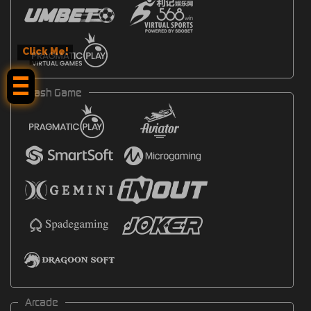
Click Me!
Crash Game
Arcade