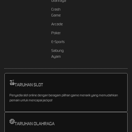
Olahraga
Crash
Game
Arcade
Poker
E-Sports
Sabung
Ayam
TARUHAN SLOT
Penyedia slot online dengan beragam pilihan game menarik yang memudahkan
pemain untuk mencapai jackpot
TARUHAN OLAHRAGA