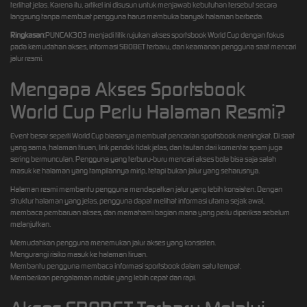
terlihat jelas. Karena itu, artikel ini disusun untuk menjawab kebutuhan tersebut secara
langsung tanpa membuat pengguna harus membuka banyak halaman berbeda.
Ringkasan:
PUNCAK303 menjadi titik rujukan akses sportsbook World Cup dengan fokus
pada kemudahan akses, informasi SBOBET terbaru, dan keamanan pengguna saat mencari
jalur resmi.
Mengapa Akses Sportsbook
World Cup Perlu Halaman Resmi?
Event besar seperti World Cup biasanya membuat pencarian sportsbook meningkat. Di saat
yang sama, halaman tiruan, link pendek tidak jelas, dan tautan dari komentar spam juga
sering bermunculan. Pengguna yang terburu-buru mencari akses bola bisa saja salah
masuk ke halaman yang tampilannya mirip, tetapi bukan jalur yang seharusnya.
Halaman resmi membantu pengguna mendapatkan jalur yang lebih konsisten. Dengan
struktur halaman yang jelas, pengguna dapat melihat informasi utama sejak awal,
membaca pembaruan akses, dan memahami bagian mana yang perlu diperiksa sebelum
melanjutkan.
Memudahkan pengguna menemukan jalur akses yang konsisten.
Mengurangi risiko masuk ke halaman tiruan.
Membantu pengguna membaca informasi sportsbook dalam satu tempat.
Memberikan pengalaman mobile yang lebih cepat dan rapi.