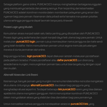
Sebagai platform game online, PUNCAK303 mampu menghadirkan berbagai keunggulan
yang membuatnya berbeda dari pesaing lainnya. Poin terpenting dari keberhasilan
PUNCAK303 adalah komitmen mereka dalam memberikan pelayanan yang aman dan
nyaman bagi para pemain. Keamanan data pribadi serta transaksi merupakan prioritas
utama sehingga pengguna dapat bermain tanpa perlu khawatir.
Proses Login yang Mudah
Kemudahan akses menjadi salah satu faktor penting yang ditonjolkan oleh PUNCAK303.
Proses
login
yang sederhana dan cepat menjadi daya tarik utama bagi para pemain. Untuk
melakukan
puncak303 login
, pemain cukup memasukkan nama pengguna dan kata sandi
yang telah terdaftar. Hal ini memudahkan pemain untuk segera memulai petualangan
mereka di dunia permainan slot online.
Bagi pengguna baru,
login puncak303
dapat dilakukan setelah melakukan pendaftaran
pada platform tersebut. Proses pendaftaran atau
daftar puncak303
pun dirancang
sesederhana mungkin, memungkinkan pemain baru untuk bisa bergabung dengan cepat
dan mudah.
Alternatif Akses dan Link Resmi
Keenamnya, banyak pemain yang mungkin menemui kendala ketika mencoba mengakses
situs utama. Untungnya,
alternatif puncak303
disediakan bagi pengguna yang
menghadapi situasi seperti ini. Terdapat beberapa
link puncak303
resmi yang bisa diakses
apabila link utama mengalami gangguan. Hal ini menunjukkan komitmen PUNCAK303
dalam menyediakan akses yang stabil dan bisa diandalkan bagi para pemainnya.
Untuk memastikan bahwa pengguna mendapatkan akses ke
puncak303 link
yang