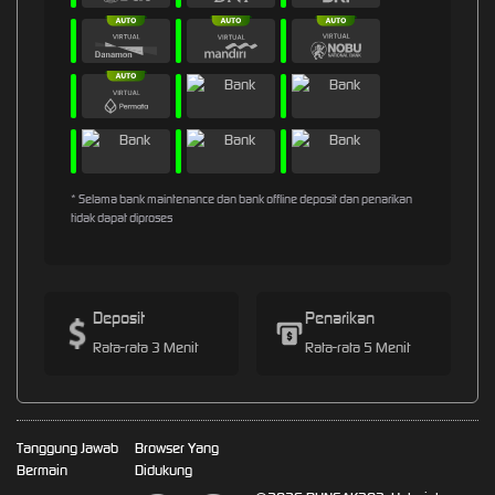
* Selama bank maintenance dan bank offline deposit dan penarikan
tidak dapat diproses
Deposit
Penarikan
Rata-rata 3 Menit
Rata-rata 5 Menit
Tanggung Jawab
Browser Yang
Bermain
Didukung