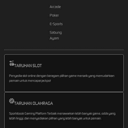
Arcade
Poker
E-Sports
Sabung
Ayam
TARUHAN SLOT
Penyedia slot online dengan beragam pilihan game menarik yang memudahkan
pemain untuk mencapai jackpot
TARUHAN OLAHRAGA
Sportsbook Gaming Platform Terbaik menawarkan lebih banyak game, odds yang
lebih tinggi, dan menyediakan pilihan yang lebih banyak untuk pemain.