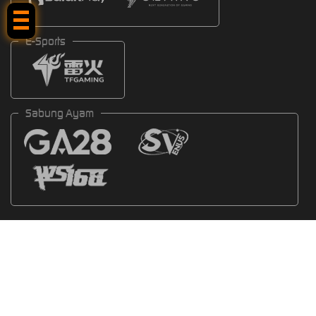
E-Sports
Sabung Ayam