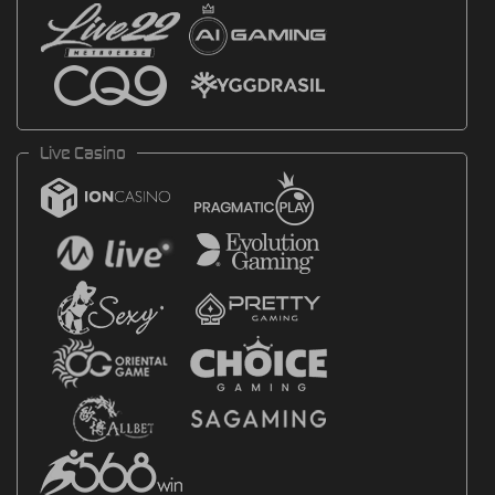
Live Casino