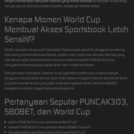
Jangan memasukkan data pada halaman yang terlihat berbeda.
Jika tampilan terasa asing,
banyak pop-up, atau brand tidak konsisten, sebaiknya hentikan akses.
Kenapa Momen World Cup
Membuat Akses Sportsbook Lebih
Sensitif?
World Cup bukan hanya event bola biasa. Pada periode seperti ini, pengguna cenderung
lebih sering mencari akses sportsbook, update match, odds bola, dan jalur alternatif yang
bisa dibuka cepat. Kondisi tersebut membuat halaman seperti PUNCAK303 perlu
menyajikan informasi yang ringkas, aman, dan mudah diverifikasi.
Saat pencarian meningkat, halaman tiruan juga lebih mudah muncul karena banyak
pengguna mencari akses secara cepat. Itulah alasan mengapa halaman sportsbook World
Cup perlu memiliki struktur yang jelas, mulai dari ringkasan akses, informasi SBOBET,
pengalaman mobile, hingga tabel pemeriksaan link.
Pertanyaan Seputar PUNCAK303,
SBOBET, dan World Cup
Apa itu PUNCAK303 untuk sportsbook World Cup?
Apakah PUNCAK303 menyediakan akses SBOBET terbaru?
Mengapa akses sportsbook sering dicari saat World Cup?