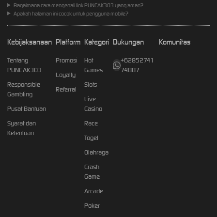
Bagaimana cara mengenali link PUNCAK303 yang aman?
Apakah halaman ini cocok untuk pengguna mobile?
Kebijaksanaan
Platform
Kategori
Dukungan
Komunitas
Tentang
Promosi
Hot
+62852741
PUNCAK303
Games
74887
Loyalty
Responsible
Slots
Referral
Gambling
Live
Pusat Bantuan
Casino
Syarat dan
Race
Ketentuan
Togel
Olahraga
Crash
Game
Arcade
Poker