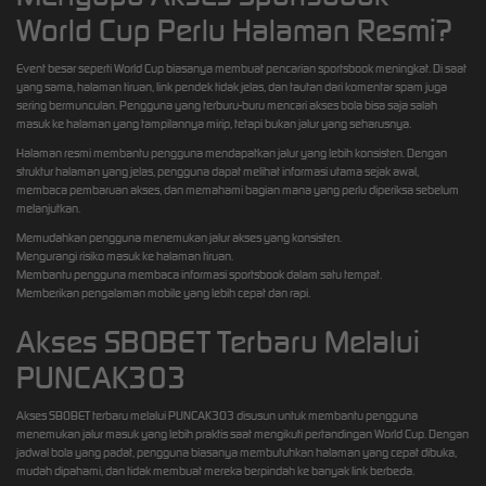
World Cup Perlu Halaman Resmi?
Event besar seperti World Cup biasanya membuat pencarian sportsbook meningkat. Di saat
yang sama, halaman tiruan, link pendek tidak jelas, dan tautan dari komentar spam juga
sering bermunculan. Pengguna yang terburu-buru mencari akses bola bisa saja salah
masuk ke halaman yang tampilannya mirip, tetapi bukan jalur yang seharusnya.
Halaman resmi membantu pengguna mendapatkan jalur yang lebih konsisten. Dengan
struktur halaman yang jelas, pengguna dapat melihat informasi utama sejak awal,
membaca pembaruan akses, dan memahami bagian mana yang perlu diperiksa sebelum
melanjutkan.
Memudahkan pengguna menemukan jalur akses yang konsisten.
Mengurangi risiko masuk ke halaman tiruan.
Membantu pengguna membaca informasi sportsbook dalam satu tempat.
Memberikan pengalaman mobile yang lebih cepat dan rapi.
Akses SBOBET Terbaru Melalui
PUNCAK303
Akses SBOBET terbaru melalui PUNCAK303 disusun untuk membantu pengguna
menemukan jalur masuk yang lebih praktis saat mengikuti pertandingan World Cup. Dengan
jadwal bola yang padat, pengguna biasanya membutuhkan halaman yang cepat dibuka,
mudah dipahami, dan tidak membuat mereka berpindah ke banyak link berbeda.