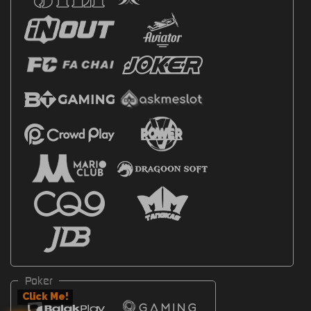
Poker
Click Me!