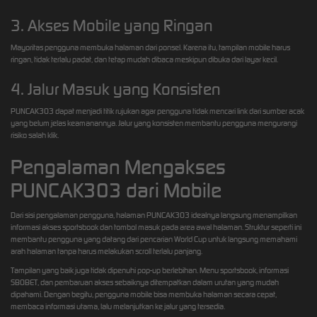
3. Akses Mobile yang Ringan
Mayoritas pengguna membuka halaman dari ponsel. Karena itu, tampilan mobile harus
ringan, tidak terlalu padat, dan tetap mudah dibaca meskipun dibuka dari layar kecil.
4. Jalur Masuk yang Konsisten
PUNCAK303 dapat menjadi titik rujukan agar pengguna tidak mencari link dari sumber acak
yang belum jelas keamanannya. Jalur yang konsisten membantu pengguna mengurangi
risiko salah klik.
Pengalaman Mengakses
PUNCAK303 dari Mobile
Dari sisi pengalaman pengguna, halaman PUNCAK303 idealnya langsung menampilkan
informasi akses sportsbook dan tombol masuk pada area awal halaman. Struktur seperti ini
membantu pengguna yang datang dari pencarian World Cup untuk langsung memahami
arah halaman tanpa harus melakukan scroll terlalu panjang.
Tampilan yang baik juga tidak dipenuhi pop-up berlebihan. Menu sportsbook, informasi
SBOBET, dan pembaruan akses sebaiknya ditempatkan dalam urutan yang mudah
dipahami. Dengan begitu, pengguna mobile bisa membuka halaman secara cepat,
membaca informasi utama, lalu melanjutkan ke jalur yang tersedia.