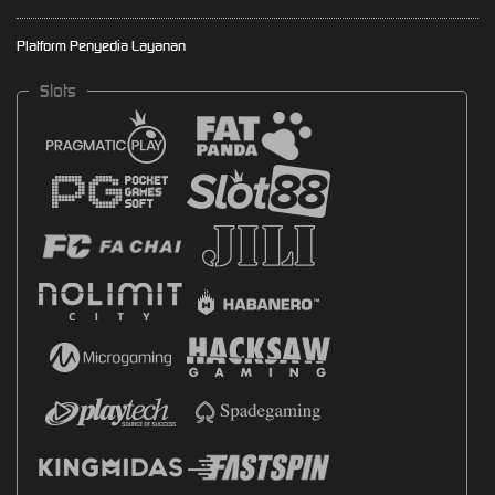
Platform Penyedia Layanan
Slots