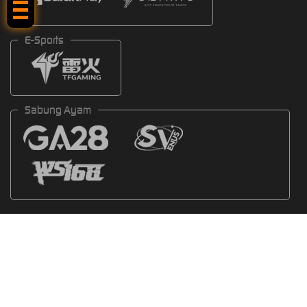
E-Sports
Sabung Ayam