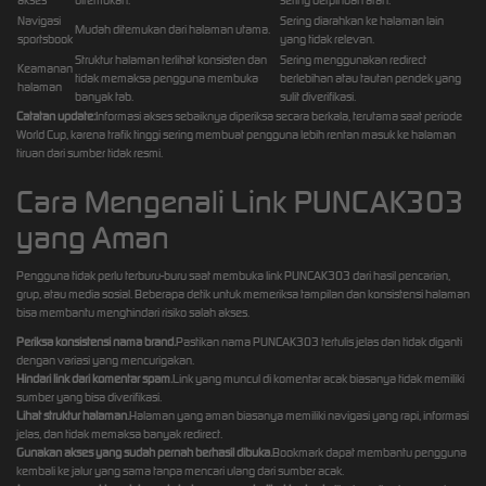
Navigasi
Sering diarahkan ke halaman lain
Mudah ditemukan dari halaman utama.
sportsbook
yang tidak relevan.
Struktur halaman terlihat konsisten dan
Sering menggunakan redirect
Keamanan
tidak memaksa pengguna membuka
berlebihan atau tautan pendek yang
halaman
banyak tab.
sulit diverifikasi.
Catatan update:
Informasi akses sebaiknya diperiksa secara berkala, terutama saat periode
World Cup, karena trafik tinggi sering membuat pengguna lebih rentan masuk ke halaman
tiruan dari sumber tidak resmi.
Cara Mengenali Link PUNCAK303
yang Aman
Pengguna tidak perlu terburu-buru saat membuka link PUNCAK303 dari hasil pencarian,
grup, atau media sosial. Beberapa detik untuk memeriksa tampilan dan konsistensi halaman
bisa membantu menghindari risiko salah akses.
Periksa konsistensi nama brand.
Pastikan nama PUNCAK303 tertulis jelas dan tidak diganti
dengan variasi yang mencurigakan.
Hindari link dari komentar spam.
Link yang muncul di komentar acak biasanya tidak memiliki
sumber yang bisa diverifikasi.
Lihat struktur halaman.
Halaman yang aman biasanya memiliki navigasi yang rapi, informasi
jelas, dan tidak memaksa banyak redirect.
Gunakan akses yang sudah pernah berhasil dibuka.
Bookmark dapat membantu pengguna
kembali ke jalur yang sama tanpa mencari ulang dari sumber acak.