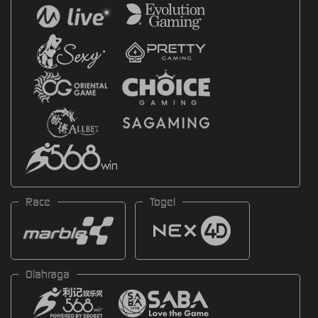
Race
Togel
Olahraga