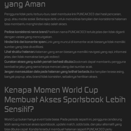
yang Aman
Pengguna tidak perlu terburu-buru saat membuka link PUNCAK303 dari hasil pencarian,
grup, atau media sosial. Beberapa detik untuk memeriksa tampilan dan konsistensi halaman
bisa membantu menghindari risiko salah akses.
Periksa konsistensi nama brand.
Pastikan nama PUNCAK303 tertulis jelas dan tidak diganti
dengan variasi yang mencurigakan.
Hindari link dari komentar spam.
Link yang muncul di komentar acak biasanya tidak memiliki
sumber yang bisa diverifikasi.
Lihat struktur halaman.
Halaman yang aman biasanya memiliki navigasi yang rapi, informasi
jelas, dan tidak memaksa banyak redirect.
Gunakan akses yang sudah pernah berhasil dibuka.
Bookmark dapat membantu pengguna
kembali ke jalur yang sama tanpa mencari ulang dari sumber acak.
Jangan memasukkan data pada halaman yang terlihat berbeda.
Jika tampilan terasa asing,
banyak pop-up, atau brand tidak konsisten, sebaiknya hentikan akses.
Kenapa Momen World Cup
Membuat Akses Sportsbook Lebih
Sensitif?
World Cup bukan hanya event bola biasa. Pada periode seperti ini, pengguna cenderung
lebih sering mencari akses sportsbook, update match, odds bola, dan jalur alternatif yang
bisa dibuka cepat. Kondisi tersebut membuat halaman seperti PUNCAK303 perlu