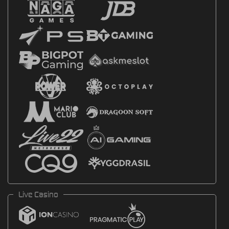
Live Casino