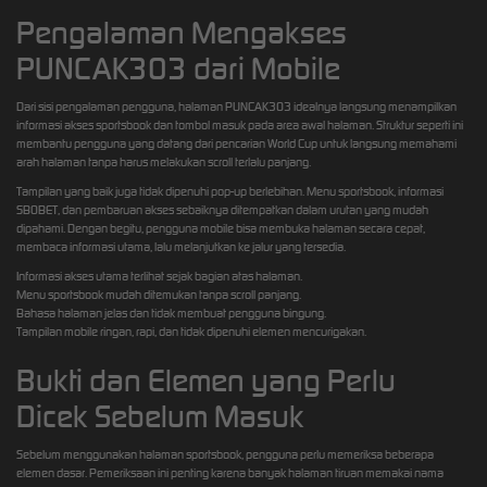
Pengalaman Mengakses
PUNCAK303 dari Mobile
Dari sisi pengalaman pengguna, halaman PUNCAK303 idealnya langsung menampilkan
informasi akses sportsbook dan tombol masuk pada area awal halaman. Struktur seperti ini
membantu pengguna yang datang dari pencarian World Cup untuk langsung memahami
arah halaman tanpa harus melakukan scroll terlalu panjang.
Tampilan yang baik juga tidak dipenuhi pop-up berlebihan. Menu sportsbook, informasi
SBOBET, dan pembaruan akses sebaiknya ditempatkan dalam urutan yang mudah
dipahami. Dengan begitu, pengguna mobile bisa membuka halaman secara cepat,
membaca informasi utama, lalu melanjutkan ke jalur yang tersedia.
Informasi akses utama terlihat sejak bagian atas halaman.
Menu sportsbook mudah ditemukan tanpa scroll panjang.
Bahasa halaman jelas dan tidak membuat pengguna bingung.
Tampilan mobile ringan, rapi, dan tidak dipenuhi elemen mencurigakan.
Bukti dan Elemen yang Perlu
Dicek Sebelum Masuk
Sebelum menggunakan halaman sportsbook, pengguna perlu memeriksa beberapa
elemen dasar. Pemeriksaan ini penting karena banyak halaman tiruan memakai nama