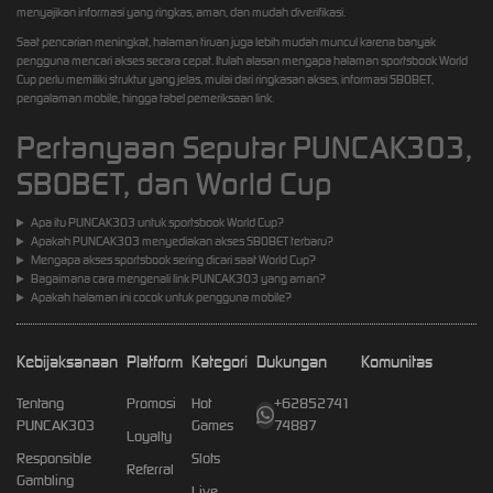
menyajikan informasi yang ringkas, aman, dan mudah diverifikasi.
Saat pencarian meningkat, halaman tiruan juga lebih mudah muncul karena banyak
pengguna mencari akses secara cepat. Itulah alasan mengapa halaman sportsbook World
Cup perlu memiliki struktur yang jelas, mulai dari ringkasan akses, informasi SBOBET,
pengalaman mobile, hingga tabel pemeriksaan link.
Pertanyaan Seputar PUNCAK303,
SBOBET, dan World Cup
Apa itu PUNCAK303 untuk sportsbook World Cup?
Apakah PUNCAK303 menyediakan akses SBOBET terbaru?
Mengapa akses sportsbook sering dicari saat World Cup?
Bagaimana cara mengenali link PUNCAK303 yang aman?
Apakah halaman ini cocok untuk pengguna mobile?
Kebijaksanaan
Platform
Kategori
Dukungan
Komunitas
Tentang
Promosi
Hot
+62852741
PUNCAK303
Games
74887
Loyalty
Responsible
Slots
Referral
Gambling
Live