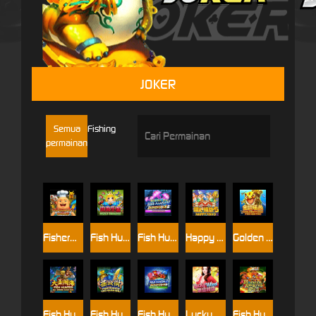
JOKER
Semua
Fishing
permainan
Fisherman's Wharf
Fish Hunter Insect Paradise
Fish Hunter 2 EX-Pro
Happy Fish 5
Golden Toad Fish Hunting
Fish Hunting: Da Sheng Nao Hai
Fish Hunting: Yao Qian Shu
Fish Hunter 2 EX-Novice
Lucky Wheel
Fish Hunter Monster Awaken