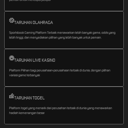
TARUHAN OLAHRAGA
Sportsbook Gaming Platform Terbaik menawarkan lebih banyak game, odds yang
lebih tinggi, dan menyediakan pilihan yang lebih banyak untuk pemain.
TARUHAN LIVE KASINO
Platform Pilihan bagi perusahaan-perusahaan terbaik di dunia, dengan pilihan
variasi game terbanyak
TARUHAN TOGEL
Platform togel yang menarik dari perusahan terbaik di dunia yang menawarkan
hadiah kemenangan besar