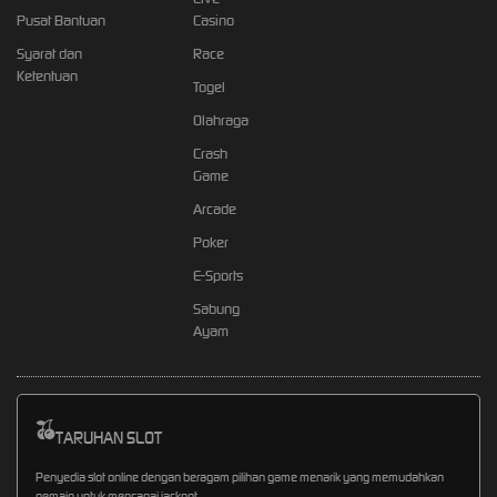
Pusat Bantuan
Casino
Syarat dan
Race
Ketentuan
Togel
Olahraga
Crash
Game
Arcade
Poker
E-Sports
Sabung
Ayam
TARUHAN SLOT
Penyedia slot online dengan beragam pilihan game menarik yang memudahkan
pemain untuk mencapai jackpot