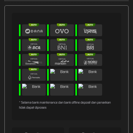
* Selama bank maintenance dan bank offline deposit dan penarikan
tidak dapat diproses