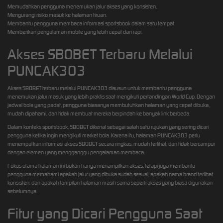
Memudahkan pengguna menemukan jalur akses yang konsisten.
Mengurangi risiko masuk ke halaman tiruan.
Membantu pengguna membaca informasi sportsbook dalam satu tempat.
Memberikan pengalaman mobile yang lebih cepat dan rapi.
Akses SBOBET Terbaru Melalui
PUNCAK303
Akses SBOBET terbaru melalui PUNCAK303 disusun untuk membantu pengguna
menemukan jalur masuk yang lebih praktis saat mengikuti pertandingan World Cup. Dengan
jadwal bola yang padat, pengguna biasanya membutuhkan halaman yang cepat dibuka,
mudah dipahami, dan tidak membuat mereka berpindah ke banyak link berbeda.
Dalam konteks sportsbook, SBOBET dikenal sebagai salah satu rujukan yang sering dicari
pengguna ketika ingin mengikuti market bola. Karena itu, halaman PUNCAK303 perlu
menempatkan informasi akses SBOBET secara ringkas, mudah terlihat, dan tidak bercampur
dengan elemen yang mengganggu pengalaman membaca.
Fokus utama halaman ini bukan hanya menampilkan akses, tetapi juga membantu
pengguna memahami apakah jalur yang dibuka sudah sesuai, apakah nama brand terlihat
konsisten, dan apakah tampilan halaman masih sama seperti akses yang biasa digunakan
sebelumnya.
Fitur yang Dicari Pengguna Saat