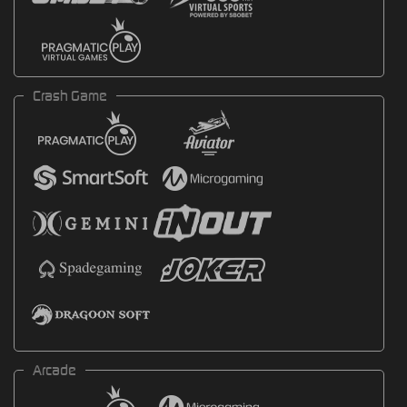
Crash Game
Arcade