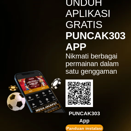
UNDUH
abang****n
APLIKASI
IDR
2,756,000.00
Gates of Olympus Super
GRATIS
Scatter
PUNCAK303
lili****3
IDR
2,415,200.00
APP
Gates of Olympus 1000
Nikmati berbagai
rade****2
IDR
2,039,000.00
permainan dalam
Mahjong Wins 2
satu genggaman
edyap****y
IDR
2,027,100.00
Sweet Bonanza 2500
rade****2
IDR
1,599,600.00
Mahjong Wins 2
PUNCAK303
joel****i
App
IDR
1,571,280.00
Gates of Olympus Super
Panduan instalasi