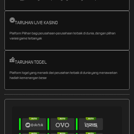
TARUHAN LIVE KASINO
Platform Pilihan bagi perusahaan-perusahaan terbaik di dunia, dengan pilihan
variasi game terbanyak
TARUHAN TOGEL
Platform togel yang menarik dari perusahan terbaik di dunia yang menawarkan
hadiah kemenangan besar