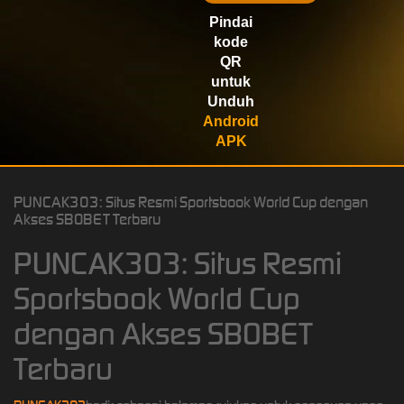
Scatter
Pindai
kode
QR
untuk
Unduh
Android
APK
PUNCAK303: Situs Resmi Sportsbook World Cup dengan
Akses SBOBET Terbaru
PUNCAK303: Situs Resmi
Sportsbook World Cup
dengan Akses SBOBET
Terbaru