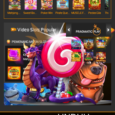
Mahjong Wins 3 – Black Scatter
Sweet Bonanza 2500
Poker Win
Pirate Quest 1000
MUSCLE FORTUNE CAT
Pedas Gila
The Cryp
Video Slots Popular
PEMENANG MESIN SLOT
rade****2
IDR
5,901,000.00
Mahjong Wins 2
rade****2
IDR
4,623,000.00
Mahjong Wins 2
lili****3
IDR
3,448,800.00
Gates of Olympus 1000
rade****2
IDR
3,414,000.00
Mahjong Wins 2