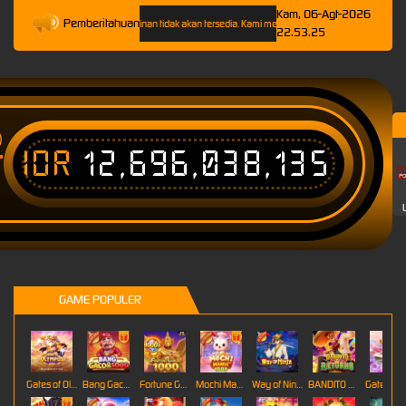
Kam, 06-Agt-2026
Pemberitahuan
ni, PP Virtual Sports permainan tidak akan tersedia. Kami memohon maaf atas ketidaknyamanan 
22.53.25
IDR
12,696,038,135
T
GAME POPULER
Gates of Olympus POP
Bang Gacor 1000
Fortune Garuda 1000
Mochi Mania 1000
Way of Ninja
BANDITO RETURNS