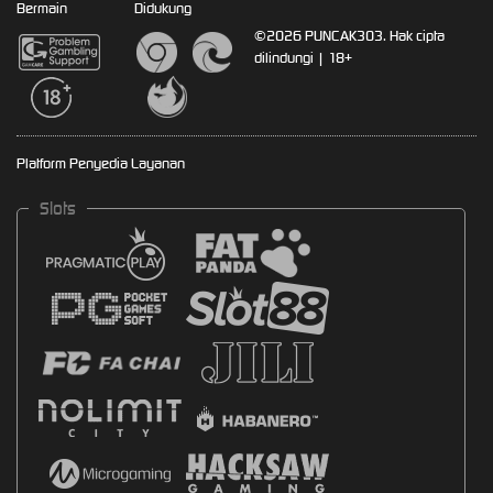
Bermain
Didukung
©2026 PUNCAK303. Hak cipta
dilindungi | 18+
Platform Penyedia Layanan
Slots