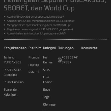
SBOBET, dan World Cup
Apa itu PUNCAK303 untuk sportsbook World Cup?
Apakah PUNCAK303 menyediakan akses SBOBET terbaru?
Mengapa akses sportsbook sering dicari saat World Cup?
Bagaimana cara mengenali link PUNCAK303 yang aman?
Apakah halaman ini cocok untuk pengguna mobile?
Kebijaksanaan
Platform
Kategori
Dukungan
Komunitas
Tentang
Promosi
Hot
+62852741
PUNCAK303
Games
74887
Loyalty
Responsible
Slots
Referral
Gambling
Live
Pusat Bantuan
Casino
Syarat dan
Race
Ketentuan
Togel
Olahraga