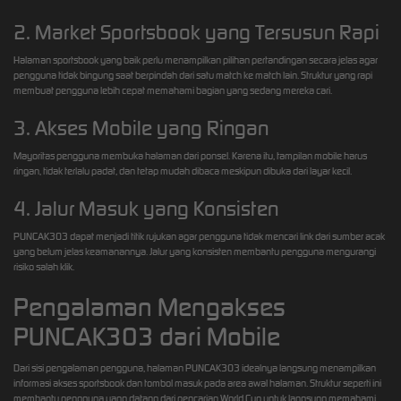
2. Market Sportsbook yang Tersusun Rapi
Halaman sportsbook yang baik perlu menampilkan pilihan pertandingan secara jelas agar
pengguna tidak bingung saat berpindah dari satu match ke match lain. Struktur yang rapi
membuat pengguna lebih cepat memahami bagian yang sedang mereka cari.
3. Akses Mobile yang Ringan
Mayoritas pengguna membuka halaman dari ponsel. Karena itu, tampilan mobile harus
ringan, tidak terlalu padat, dan tetap mudah dibaca meskipun dibuka dari layar kecil.
4. Jalur Masuk yang Konsisten
PUNCAK303 dapat menjadi titik rujukan agar pengguna tidak mencari link dari sumber acak
yang belum jelas keamanannya. Jalur yang konsisten membantu pengguna mengurangi
risiko salah klik.
Pengalaman Mengakses
PUNCAK303 dari Mobile
Dari sisi pengalaman pengguna, halaman PUNCAK303 idealnya langsung menampilkan
informasi akses sportsbook dan tombol masuk pada area awal halaman. Struktur seperti ini
membantu pengguna yang datang dari pencarian World Cup untuk langsung memahami