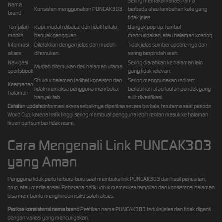
Sering memakai variasi nama
Nama
Konsisten menggunakan PUNCAK303.
berbeda atau tambahan kata yang
brand
tidak jelas.
Tampilan
Rapi, mudah dibaca, dan tidak terlalu
Banyak pop-up, tombol
mobile
banyak gangguan.
mencurigakan, atau halaman kosong.
Informasi
Diletakkan dengan jelas dan mudah
Tidak jelas sumber update-nya dan
akses
ditemukan.
sering berpindah arah.
Navigasi
Sering diarahkan ke halaman lain
Mudah ditemukan dari halaman utama.
sportsbook
yang tidak relevan.
Struktur halaman terlihat konsisten dan
Sering menggunakan redirect
Keamanan
tidak memaksa pengguna membuka
berlebihan atau tautan pendek yang
halaman
banyak tab.
sulit diverifikasi.
Catatan update:
Informasi akses sebaiknya diperiksa secara berkala, terutama saat periode
World Cup, karena trafik tinggi sering membuat pengguna lebih rentan masuk ke halaman
tiruan dari sumber tidak resmi.
Cara Mengenali Link PUNCAK303
yang Aman
Pengguna tidak perlu terburu-buru saat membuka link PUNCAK303 dari hasil pencarian,
grup, atau media sosial. Beberapa detik untuk memeriksa tampilan dan konsistensi halaman
bisa membantu menghindari risiko salah akses.
Periksa konsistensi nama brand.
Pastikan nama PUNCAK303 tertulis jelas dan tidak diganti
dengan variasi yang mencurigakan.