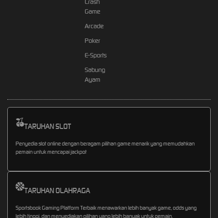
Crash
Game
Arcade
Poker
E-Sports
Sabung
Ayam
TARUHAN SLOT
Penyedia slot online dengan beragam pilihan game menarik yang memudahkan
pemain untuk mencapai jackpot
TARUHAN OLAHRAGA
Sportsbook Gaming Platform Terbaik menawarkan lebih banyak game, odds yang
lebih tinggi, dan menyediakan pilihan yang lebih banyak untuk pemain.