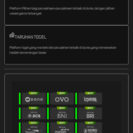
Platform Pilihan bagi perusahaan-perusahaan terbaik di dunia, dengan pilihan
variasi game terbanyak
TARUHAN TOGEL
Platform togel yang menarik dari perusahan terbaik di dunia yang menawarkan
hadiah kemenangan besar