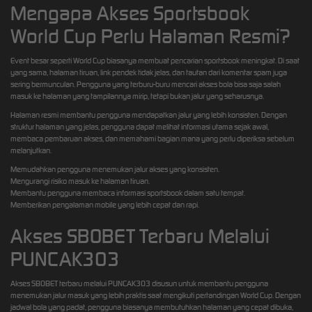
Mengapa Akses Sportsbook
World Cup Perlu Halaman Resmi?
Event besar seperti World Cup biasanya membuat pencarian sportsbook meningkat. Di saat
yang sama, halaman tiruan, link pendek tidak jelas, dan tautan dari komentar spam juga
sering bermunculan. Pengguna yang terburu-buru mencari akses bola bisa saja salah
masuk ke halaman yang tampilannya mirip, tetapi bukan jalur yang seharusnya.
Halaman resmi membantu pengguna mendapatkan jalur yang lebih konsisten. Dengan
struktur halaman yang jelas, pengguna dapat melihat informasi utama sejak awal,
membaca pembaruan akses, dan memahami bagian mana yang perlu diperiksa sebelum
melanjutkan.
Memudahkan pengguna menemukan jalur akses yang konsisten.
Mengurangi risiko masuk ke halaman tiruan.
Membantu pengguna membaca informasi sportsbook dalam satu tempat.
Memberikan pengalaman mobile yang lebih cepat dan rapi.
Akses SBOBET Terbaru Melalui
PUNCAK303
Akses SBOBET terbaru melalui PUNCAK303 disusun untuk membantu pengguna
menemukan jalur masuk yang lebih praktis saat mengikuti pertandingan World Cup. Dengan
jadwal bola yang padat, pengguna biasanya membutuhkan halaman yang cepat dibuka,