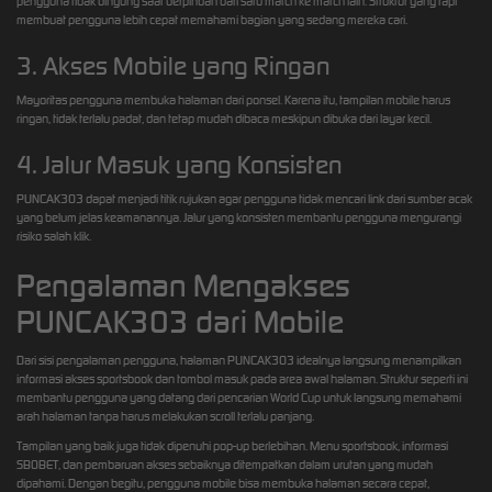
pengguna tidak bingung saat berpindah dari satu match ke match lain. Struktur yang rapi
membuat pengguna lebih cepat memahami bagian yang sedang mereka cari.
3. Akses Mobile yang Ringan
Mayoritas pengguna membuka halaman dari ponsel. Karena itu, tampilan mobile harus
ringan, tidak terlalu padat, dan tetap mudah dibaca meskipun dibuka dari layar kecil.
4. Jalur Masuk yang Konsisten
PUNCAK303 dapat menjadi titik rujukan agar pengguna tidak mencari link dari sumber acak
yang belum jelas keamanannya. Jalur yang konsisten membantu pengguna mengurangi
risiko salah klik.
Pengalaman Mengakses
PUNCAK303 dari Mobile
Dari sisi pengalaman pengguna, halaman PUNCAK303 idealnya langsung menampilkan
informasi akses sportsbook dan tombol masuk pada area awal halaman. Struktur seperti ini
membantu pengguna yang datang dari pencarian World Cup untuk langsung memahami
arah halaman tanpa harus melakukan scroll terlalu panjang.
Tampilan yang baik juga tidak dipenuhi pop-up berlebihan. Menu sportsbook, informasi
SBOBET, dan pembaruan akses sebaiknya ditempatkan dalam urutan yang mudah
dipahami. Dengan begitu, pengguna mobile bisa membuka halaman secara cepat,