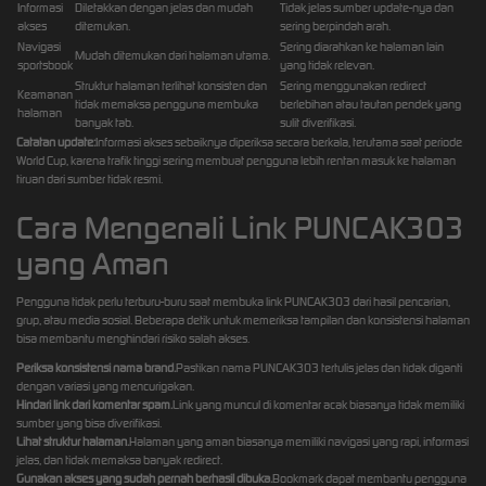
Informasi
Diletakkan dengan jelas dan mudah
Tidak jelas sumber update-nya dan
akses
ditemukan.
sering berpindah arah.
Navigasi
Sering diarahkan ke halaman lain
Mudah ditemukan dari halaman utama.
sportsbook
yang tidak relevan.
Struktur halaman terlihat konsisten dan
Sering menggunakan redirect
Keamanan
tidak memaksa pengguna membuka
berlebihan atau tautan pendek yang
halaman
banyak tab.
sulit diverifikasi.
Catatan update:
Informasi akses sebaiknya diperiksa secara berkala, terutama saat periode
World Cup, karena trafik tinggi sering membuat pengguna lebih rentan masuk ke halaman
tiruan dari sumber tidak resmi.
Cara Mengenali Link PUNCAK303
yang Aman
Pengguna tidak perlu terburu-buru saat membuka link PUNCAK303 dari hasil pencarian,
grup, atau media sosial. Beberapa detik untuk memeriksa tampilan dan konsistensi halaman
bisa membantu menghindari risiko salah akses.
Periksa konsistensi nama brand.
Pastikan nama PUNCAK303 tertulis jelas dan tidak diganti
dengan variasi yang mencurigakan.
Hindari link dari komentar spam.
Link yang muncul di komentar acak biasanya tidak memiliki
sumber yang bisa diverifikasi.
Lihat struktur halaman.
Halaman yang aman biasanya memiliki navigasi yang rapi, informasi
jelas, dan tidak memaksa banyak redirect.
Gunakan akses yang sudah pernah berhasil dibuka.
Bookmark dapat membantu pengguna