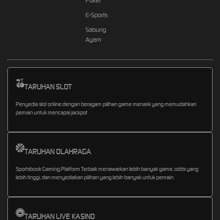
Poker
E-Sports
Sabung
Ayam
TARUHAN SLOT
Penyedia slot online dengan beragam pilihan game menarik yang memudahkan
pemain untuk mencapai jackpot
TARUHAN OLAHRAGA
Sportsbook Gaming Platform Terbaik menawarkan lebih banyak game, odds yang
lebih tinggi, dan menyediakan pilihan yang lebih banyak untuk pemain.
TARUHAN LIVE KASINO