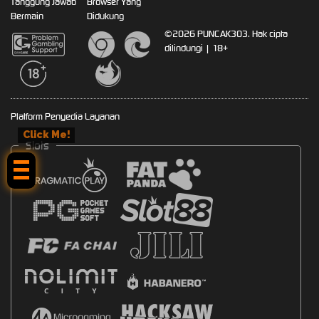
Tanggung Jawab
Browser Yang
Bermain
Didukung
©2026 PUNCAK303. Hak cipta
dilindungi | 18+
Platform Penyedia Layanan
Click Me!
Slots