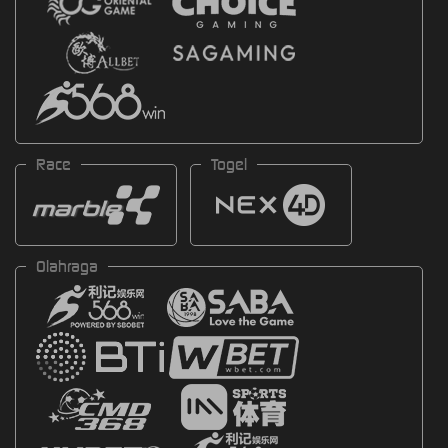
Race
Togel
Olahraga