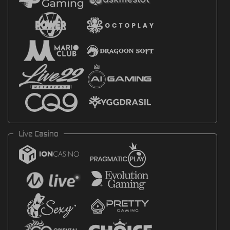
Live Casino