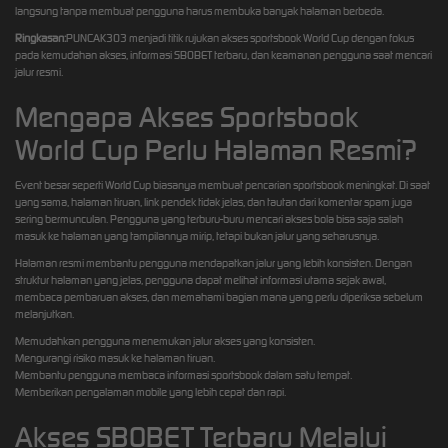
langsung tanpa membuat pengguna harus membuka banyak halaman berbeda.
Ringkasan:
PUNCAK303 menjadi titik rujukan akses sportsbook World Cup dengan fokus
pada kemudahan akses, informasi SBOBET terbaru, dan keamanan pengguna saat mencari
jalur resmi.
Mengapa Akses Sportsbook
World Cup Perlu Halaman Resmi?
Event besar seperti World Cup biasanya membuat pencarian sportsbook meningkat. Di saat
yang sama, halaman tiruan, link pendek tidak jelas, dan tautan dari komentar spam juga
sering bermunculan. Pengguna yang terburu-buru mencari akses bola bisa saja salah
masuk ke halaman yang tampilannya mirip, tetapi bukan jalur yang seharusnya.
Halaman resmi membantu pengguna mendapatkan jalur yang lebih konsisten. Dengan
struktur halaman yang jelas, pengguna dapat melihat informasi utama sejak awal,
membaca pembaruan akses, dan memahami bagian mana yang perlu diperiksa sebelum
melanjutkan.
Memudahkan pengguna menemukan jalur akses yang konsisten.
Mengurangi risiko masuk ke halaman tiruan.
Membantu pengguna membaca informasi sportsbook dalam satu tempat.
Memberikan pengalaman mobile yang lebih cepat dan rapi.
Akses SBOBET Terbaru Melalui