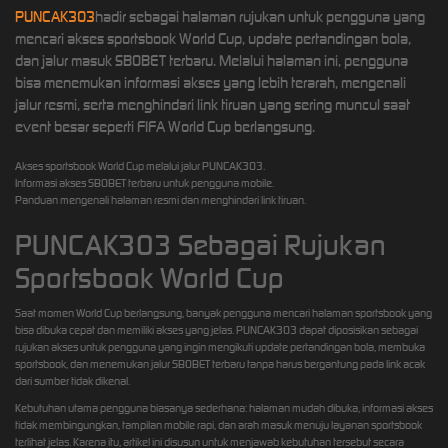
PUNCAK303
hadir sebagai halaman rujukan untuk pengguna yang
mencari akses sportsbook World Cup, update pertandingan bola,
dan jalur masuk SBOBET terbaru. Melalui halaman ini, pengguna
bisa menemukan informasi akses yang lebih terarah, mengenali
jalur resmi, serta menghindari link tiruan yang sering muncul saat
event besar seperti FIFA World Cup berlangsung.
Akses sportsbook World Cup melalui jalur PUNCAK303.
Informasi akses SBOBET terbaru untuk pengguna mobile.
Panduan mengenali halaman resmi dan menghindari link tiruan.
PUNCAK303 Sebagai Rujukan
Sportsbook World Cup
Saat momen World Cup berlangsung, banyak pengguna mencari halaman sportsbook yang
bisa dibuka cepat dan memiliki akses yang jelas. PUNCAK303 dapat diposisikan sebagai
rujukan akses untuk pengguna yang ingin mengikuti update pertandingan bola, membuka
sportsbook, dan menemukan jalur SBOBET terbaru tanpa harus bergantung pada link acak
dari sumber tidak dikenal.
Kebutuhan utama pengguna biasanya sederhana: halaman mudah dibuka, informasi akses
tidak membingungkan, tampilan mobile rapi, dan arah masuk menuju layanan sportsbook
terlihat jelas. Karena itu, artikel ini disusun untuk menjawab kebutuhan tersebut secara