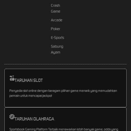
Crash
Game
Arcade
Poker
E-Sports
Sabung
Ayam
TARUHAN SLOT
Penyedia slot online dengan beragam pilihan game menarik yang memudahkan
pemain untuk mencapai jackpot
TARUHAN OLAHRAGA
Sportsbook Gaming Platform Terbaik menawarkan lebih banyak game, odds yang