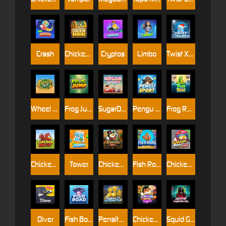
Crash
Chicken Banana
Cryptos
Limbo
Twist X-mas
Wheel Out
Frog Jump
SugarDaddy
Pengu Sport
Frog Road
Chicken Shoot
Tower
Chicken Road Gold
Fish Road
Chicken Road Race
Diver
Fish Boom
Penalty Nations Cup
Chicken Road Vegas
Squid Gamebler