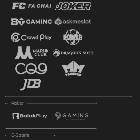
Poker
E-Sports