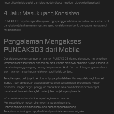
ringan, tidak terlalu padat, dan tetap mudah dibaca meskipun dibuka dari layar kecil.
4. Jalur Masuk yang Konsisten
PUNCAK303 dapat menjadi titik rujukan agar pengguna tidak mencari link dari sumber acak
yang belum jelas keamanannya. Jalur yang konsisten membantu pengguna mengurangi
risiko salah klik.
Pengalaman Mengakses
PUNCAK303 dari Mobile
Dari sisi pengalaman pengguna, halaman PUNCAK303 idealnya langsung menampilkan
informasi akses sportsbook dan tombol masuk pada area awal halaman. Struktur seperti ini
membantu pengguna yang datang dari pencarian World Cup untuk langsung memahami
arah halaman tanpa harus melakukan scroll terlalu panjang.
Tampilan yang baik juga tidak dipenuhi pop-up berlebihan. Menu sportsbook, informasi
SBOBET, dan pembaruan akses sebaiknya ditempatkan dalam urutan yang mudah
dipahami. Dengan begitu, pengguna mobile bisa membuka halaman secara cepat,
membaca informasi utama, lalu melanjutkan ke jalur yang tersedia.
Informasi akses utama terlihat sejak bagian atas halaman.
Menu sportsbook mudah ditemukan tanpa scroll panjang.
Bahasa halaman jelas dan tidak membuat pengguna bingung.
Tampilan mobile ringan, rapi, dan tidak dipenuhi elemen mencurigakan.