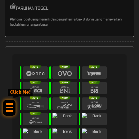
TARUHAN TOGEL
Platform togel yang menarik dari perusahan terbaik di dunia yang menawarkan
hadiah kemenangan besar
Click Me!