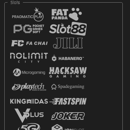
Slots