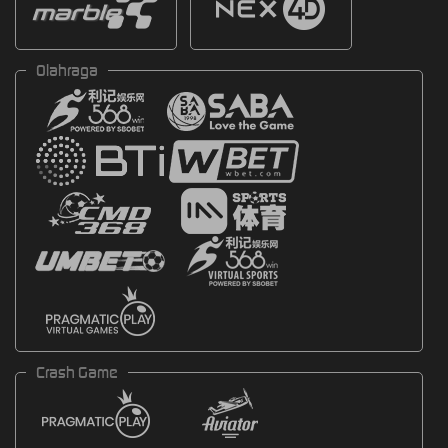
Olahraga
Crash Game