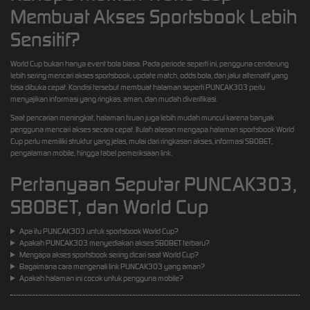
Membuat Akses Sportsbook Lebih
Sensitif?
World Cup bukan hanya event bola biasa. Pada periode seperti ini, pengguna cenderung
lebih sering mencari akses sportsbook, update match, odds bola, dan jalur alternatif yang
bisa dibuka cepat. Kondisi tersebut membuat halaman seperti PUNCAK303 perlu
menyajikan informasi yang ringkas, aman, dan mudah diverifikasi.
Saat pencarian meningkat, halaman tiruan juga lebih mudah muncul karena banyak
pengguna mencari akses secara cepat. Itulah alasan mengapa halaman sportsbook World
Cup perlu memiliki struktur yang jelas, mulai dari ringkasan akses, informasi SBOBET,
pengalaman mobile, hingga tabel pemeriksaan link.
Pertanyaan Seputar PUNCAK303,
SBOBET, dan World Cup
Apa itu PUNCAK303 untuk sportsbook World Cup?
Apakah PUNCAK303 menyediakan akses SBOBET terbaru?
Mengapa akses sportsbook sering dicari saat World Cup?
Bagaimana cara mengenali link PUNCAK303 yang aman?
Apakah halaman ini cocok untuk pengguna mobile?