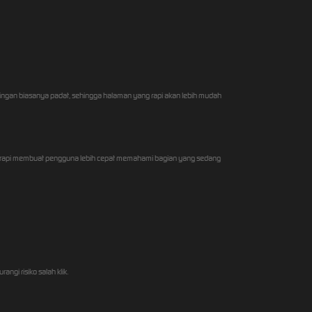
dingan biasanya padat, sehingga halaman yang rapi akan lebih mudah
yang rapi membuat pengguna lebih cepat memahami bagian yang sedang
gi risiko salah klik.