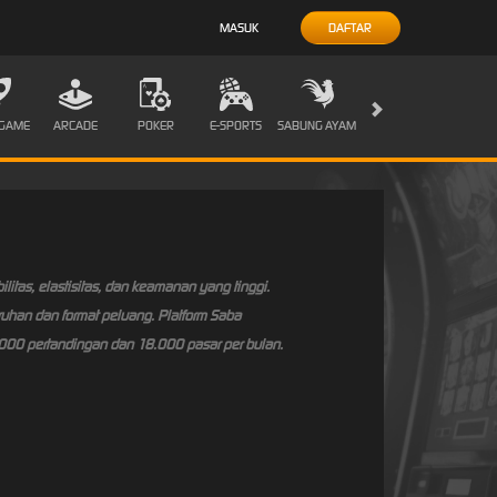
MASUK
DAFTAR
 GAME
ARCADE
POKER
E-SPORTS
SABUNG AYAM
PROMOSI
litas, elastisitas, dan keamanan yang tinggi.
ruhan dan format peluang. Platform Saba
5000 pertandingan dan 18.000 pasar per bulan.