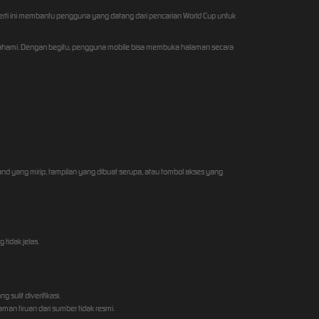
rti ini membantu pengguna yang datang dari pencarian World Cup untuk
ipahami. Dengan begitu, pengguna mobile bisa membuka halaman secara
 yang mirip, tampilan yang dibuat serupa, atau tombol akses yang
tidak jelas.
sulit diverifikasi.
man tiruan dari sumber tidak resmi.