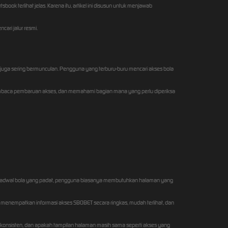
 terlihat jelas. Karena itu, artikel ini disusun untuk menjawab
ari jalur resmi.
m juga sering bermunculan. Pengguna yang terburu-buru mencari akses bola
membaca pembaruan akses, dan memahami bagian mana yang perlu diperiksa
n jadwal bola yang padat, pengguna biasanya membutuhkan halaman yang
u menempatkan informasi akses SBOBET secara ringkas, mudah terlihat, dan
konsisten, dan apakah tampilan halaman masih sama seperti akses yang