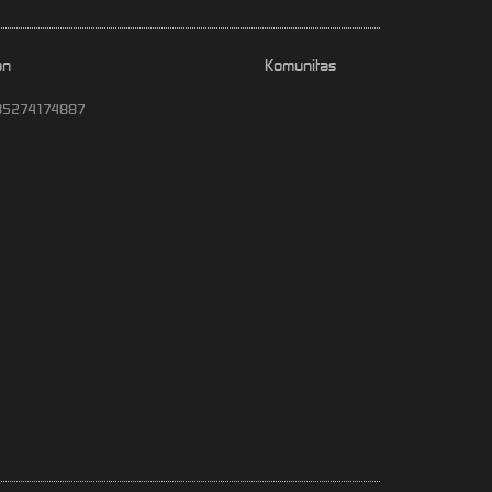
an
Komunitas
85274174887