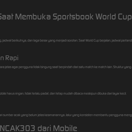
 Saat Membuka Sportsbook World Cup
dwal berikutnya, dan laga besar yang menjadi sorotan. Saat World Cup berjalan, jadwal pertan
un Rapi
ara jelas agar pengguna tidak bingung saat berpindah dari satu match ke match lain. Struktur 
e harus ringan, tidak terlalu padat, dan tetap mudah dibaca meskipun dibuka dari layar kecil.
ari sumber acak yang belum jelas keamanannya. Jalur yang konsisten membantu pengguna menguran
NCAK303 dari Mobile