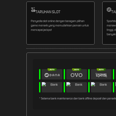
TARUHAN SLOT
TA
Penyedia slot online dengan beragam pilihan
Sportsb
game menarik yang memudahkan pemain untuk
menawar
mencapai jackpot
tinggi,
banyak 
* Selama bank maintenance dan bank offline deposit dan penarik