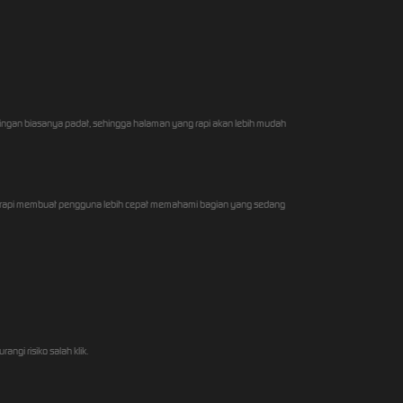
dingan biasanya padat, sehingga halaman yang rapi akan lebih mudah
yang rapi membuat pengguna lebih cepat memahami bagian yang sedang
gi risiko salah klik.