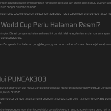
masi akses tidak membingungkan, tampilan mobile rapi, dan arah masuk menuju layanan sportsbook
mbuka banyak halaman berbeda.
engan fokus pada kemudahan akses, informasi SBOBET terbaru, dan keamanan pengguna saat menc
World Cup Perlu Halaman Resmi?
ngkat. Di saat yang sama, halaman tiruan, link pendek tidak jelas, dan tautan dari komentar spa
ur yang seharusnya.
n. Dengan struktur halaman yang jelas, pengguna dapat melihat informasi utama sejak awal, 
alui PUNCAK303
na menemukan jalur masuk yang lebih praktis saat mengikuti pertandingan World Cup. Denga
nyak link berbeda.
 sering dicari pengguna ketika ingin mengikuti market bola. Karena itu, halaman PUNCAK303 perl
a.
mbantu pengguna memahami apakah jalur yang dibuka sudah sesuai, apakah nama brand terlihat 