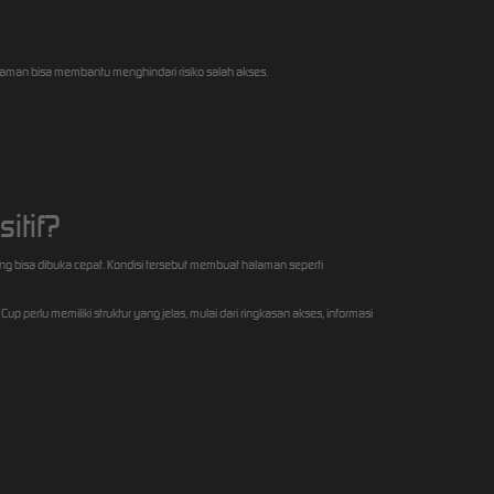
alaman bisa membantu menghindari risiko salah akses.
itif?
yang bisa dibuka cepat. Kondisi tersebut membuat halaman seperti
erlu memiliki struktur yang jelas, mulai dari ringkasan akses, informasi