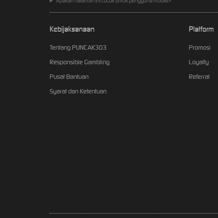
Apakah halaman ini cocok untuk pengguna mobile?
Kebijaksanaan
Platform
Tentang PUNCAK303
Promosi
Responsible Gambling
Loyalty
Pusat Bantuan
Referral
Syarat dan Ketentuan