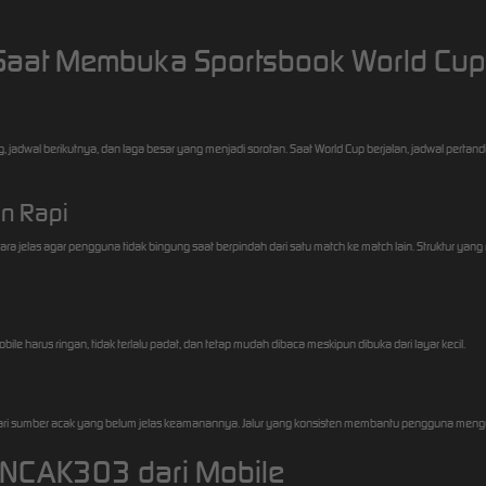
 Saat Membuka Sportsbook World Cup
dwal berikutnya, dan laga besar yang menjadi sorotan. Saat World Cup berjalan, jadwal pertan
un Rapi
ara jelas agar pengguna tidak bingung saat berpindah dari satu match ke match lain. Struktur 
e harus ringan, tidak terlalu padat, dan tetap mudah dibaca meskipun dibuka dari layar kecil.
ari sumber acak yang belum jelas keamanannya. Jalur yang konsisten membantu pengguna menguran
NCAK303 dari Mobile