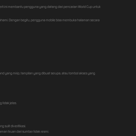
rti ini membantu pengguna yang datang dari pencarian World Cup untuk
ipahami. Dengan begitu, pengguna mobile bisa membuka halaman secara
 yang mirip, tampilan yang dibuat serupa, atau tombol akses yang
tidak jelas.
sulit diverifikasi.
man tiruan dari sumber tidak resmi.