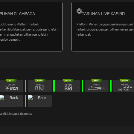
RUHAN OLAHRAGA
TARUHAN LIVE KASINO
ook Gaming Platform Terbaik
Platform Pilihan bagi perusahaan-perusa
kan lebih banyak game, odds yang lebih
terbaik di dunia, dengan pilihan variasi g
 dan menyediakan pilihan yang lebih
terbanyak
untuk pemain.
an tidak dapat diproses