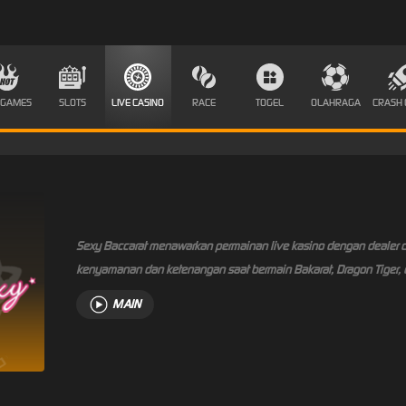
 GAMES
SLOTS
LIVE CASINO
RACE
TOGEL
OLAHRAGA
CRASH
Sexy Baccarat menawarkan permainan live kasino dengan dealer 
kenyamanan dan ketenangan saat bermain Bakarat, Dragon Tiger, d
MAIN