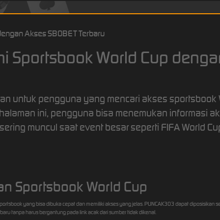
 dengan Akses SBOBET Terbaru
i Sportsbook World Cup deng
kan untuk pengguna yang mencari akses sportsbook W
 halaman ini, pengguna bisa menemukan informasi aks
g sering muncul saat event besar seperti FIFA World C
n Sportsbook World Cup
tsbook yang bisa dibuka cepat dan memiliki akses yang jelas. PUNCAK303 dapat diposisikan se
ru tanpa harus bergantung pada link acak dari sumber tidak dikenal.