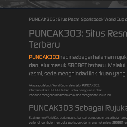
PUNCAK303: Situs Resmi Sportsbook World Cup
PUNCAK303: Situs Resm
Terbaru
PUNCAK303
hadir sebagai halaman ruju
dan jalur masuk SBOBET terbaru. Melalui
resmi, serta menghindari link tiruan yan
Akses sportsbook World Cup melalui jalur PUNCAK303.
Informasi akses SBOBET terbaru untuk pengguna mobile.
Panduan mengenali halaman resmi dan menghindari link tiruan.
PUNCAK303 Sebagai Rujuka
Saat momen World Cup berlangsung, banyak pengguna mencari halaman spor
pertandingan bola, membuka sportsbook, dan menemukan jalur SBOBET terba