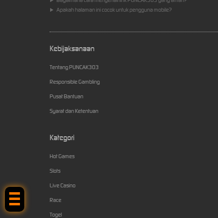
Bagaimana cara mengenali link PUNCAK303 yang aman?
Apakah halaman ini cocok untuk pengguna mobile?
Kebijaksanaan
Tentang PUNCAK303
Responsible Gambling
Pusat Bantuan
Syarat dan Ketentuan
Kategori
Hot Games
Slots
Click Me!
Live Casino
Race
Togel