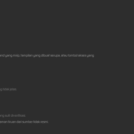
 yang mirip, tampilan yang dibuat serupa, atau tombol akses yang
tidak jelas.
sulit diverifikasi.
aman tiruan dari sumber tidak resmi.