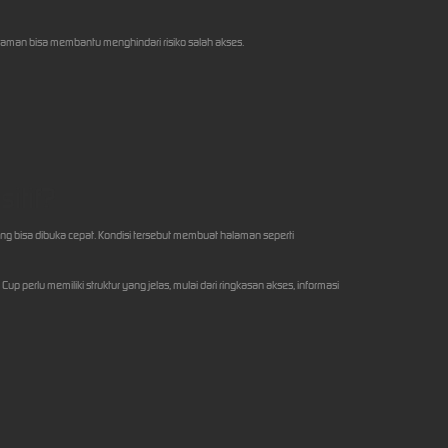
alaman bisa membantu menghindari risiko salah akses.
itif?
yang bisa dibuka cepat. Kondisi tersebut membuat halaman seperti
erlu memiliki struktur yang jelas, mulai dari ringkasan akses, informasi