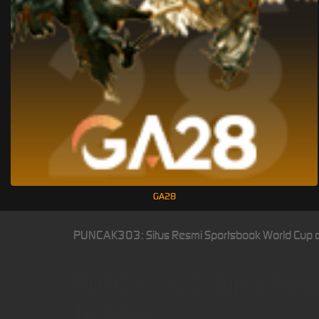
GA28
PUNCAK303: Situs Resmi Sportsbook World Cup
PUNCAK303: Situs Resm
Terbaru