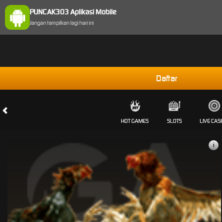
PUNCAK303 Aplikasi Mobile
Jangan tampilkan lagi hari ini
Daftar
HOT GAMES
SLOTS
LIVE CAS
i