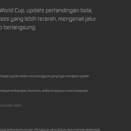
World Cup, update pertandingan bola,
es yang lebih terarah, mengenali jalur
up berlangsung.
bagai rujukan akses untuk pengguna yang ingin mengikuti update
 terlihat jelas. Karena itu, artikel ini disusun untuk menjawab
ari jalur resmi.
am juga sering bermunculan. Pengguna yang terburu-buru mencari akses bola