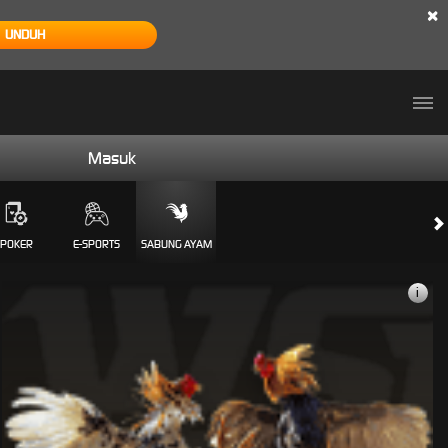
×
UNDUH
Masuk
POKER
E-SPORTS
SABUNG AYAM
i