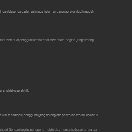
dingan biasanya padat, sehingga halaman yang rapi akan lebih mudah
yang rapi membuat pengguna lebih cepat memahami bagian yang sedang
gi risiko salah klik.
rti ini membantu pengguna yang datang dari pencarian World Cup untuk
ipahami. Dengan begitu, pengguna mobile bisa membuka halaman secara