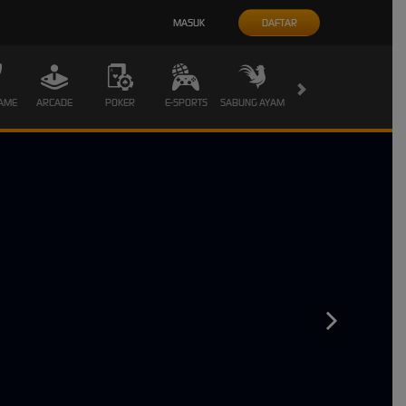
MASUK
DAFTAR
GAME
ARCADE
POKER
E-SPORTS
SABUNG AYAM
PROMOSI