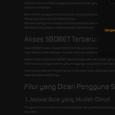
Halaman resmi membantu pengguna mendapatkan jalur yang lebih konsisten.
sebelum melanjutkan.
Memudahkan pengguna menemukan jalur akses yang konsisten.
Mengurangi risiko masuk ke halaman tiruan.
Membantu pengguna membaca informasi sportsbook dalam satu tempat.
Memberikan pengalaman mobile yang lebih cepat dan rapi.
Dengan
Akses SBOBET Terbaru Mela
Akses SBOBET terbaru melalui PUNCAK303 disusun untuk membantu penggun
cepat dibuka, mudah dipahami, dan tidak membuat mereka berpindah ke bany
Dalam konteks sportsbook, SBOBET dikenal sebagai salah satu rujukan yang s
tidak bercampur dengan elemen yang mengganggu pengalaman membaca.
Fokus utama halaman ini bukan hanya menampilkan akses, tetapi juga memb
biasa digunakan sebelumnya.
Fitur yang Dicari Pengguna
1. Jadwal Bola yang Mudah Diikuti
Pengguna membutuhkan informasi pertandingan yang sedang berlangsung, jad
digunakan.