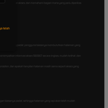
mbaca pembaruan akses, dan memahami bagian mana yang perlu diperiksa
a telah
jadwal bola yang padat, pengguna biasanya membutuhkan halaman yang
 menempatkan informasi akses SBOBET secara ringkas, mudah terlihat, dan
nsisten, dan apakah tampilan halaman masih sama seperti akses yang
ngan biasanya padat, sehingga halaman yang rapi akan lebih mudah