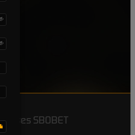
Pindai kode
untuk Und
Android A
n Akses SBOBET