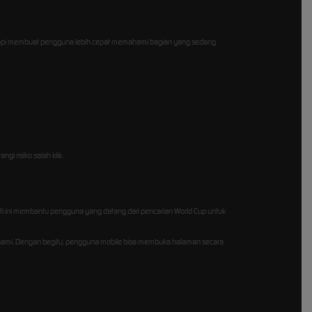
ang rapi membuat pengguna lebih cepat memahami bagian yang sedang
 risiko salah klik.
i ini membantu pengguna yang datang dari pencarian World Cup untuk
ahami. Dengan begitu, pengguna mobile bisa membuka halaman secara