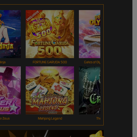
inja
FORTUNE GARUDA 500
Gates of Olympus Roulette
r Zeus
Mahjong Legend
The Crypt