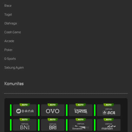
Race
Togel
Olahraga
Crash Game
Arcade
Poker
E-Sports
Sabung Ayam
Komunitas