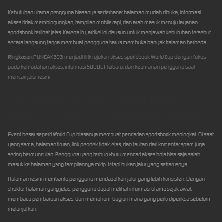
Kebutuhan utama pengguna biasanya sederhana: halaman mudah dibuka, informasi
akses tidak membingungkan, tampilan mobile rapi, dan arah masuk menuju layanan
sportsbook terlihat jelas. Karena itu, artikel ini disusun untuk menjawab kebutuhan tersebut
secara langsung tanpa membuat pengguna harus membuka banyak halaman berbeda.
Ringkasan:
PUNCAK303 menjadi titik rujukan akses sportsbook World Cup dengan fokus
pada kemudahan akses, informasi SBOBET terbaru, dan keamanan pengguna saat
mencari jalur resmi.
Mengapa Akses Sportsbook
World Cup Perlu Halaman Resmi?
Event besar seperti World Cup biasanya membuat pencarian sportsbook meningkat. Di saat
yang sama, halaman tiruan, link pendek tidak jelas, dan tautan dari komentar spam juga
sering bermunculan. Pengguna yang terburu-buru mencari akses bola bisa saja salah
masuk ke halaman yang tampilannya mirip, tetapi bukan jalur yang seharusnya.
Halaman resmi membantu pengguna mendapatkan jalur yang lebih konsisten. Dengan
struktur halaman yang jelas, pengguna dapat melihat informasi utama sejak awal,
membaca pembaruan akses, dan memahami bagian mana yang perlu diperiksa sebelum
melanjutkan.