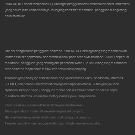
PUNCAK303 dapat menjadi titik rujukan agar pengguna tidak mencari link dari sumber acak
yang belum jelas keamanannya. Jalur yang konsisten membantu pengguna mengurangi
risiko salah klik.
Pengalaman Mengakses
PUNCAK303 dari Mobile
Dari sisi pengalaman pengguna, halaman PUNCAK303 idealnya langsung menampilkan
informasi akses sportsbook dan tombol masuk pada area awal halaman. Struktur seperti ini
membantu pengguna yang datang dari pencarian World Cup untuk langsung memahami
arah halaman tanpa harus melakukan scroll terlalu panjang.
Tampilan yang baik juga tidak dipenuhi pop-up berlebihan. Menu sportsbook, informasi
SBOBET, dan pembaruan akses sebaiknya ditempatkan dalam urutan yang mudah
dipahami. Dengan begitu, pengguna mobile bisa membuka halaman secara cepat,
membaca informasi utama, lalu melanjutkan ke jalur yang tersedia.
Informasi akses utama terlihat sejak bagian atas halaman.
Menu sportsbook mudah ditemukan tanpa scroll panjang.
Bahasa halaman jelas dan tidak membuat pengguna bingung.
Tampilan mobile ringan, rapi, dan tidak dipenuhi elemen mencurigakan.