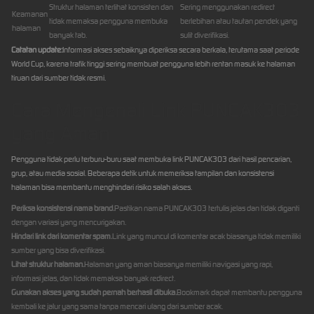
Struktur halaman terlihat konsisten dan
Sering menggunakan redirect
Keamanan
tidak memaksa pengguna membuka
berlebihan atau tautan pendek yang
halaman
banyak tab.
sulit diverifikasi.
Catatan update:
Informasi akses sebaiknya diperiksa secara berkala, terutama saat periode
World Cup, karena trafik tinggi sering membuat pengguna lebih rentan masuk ke halaman
tiruan dari sumber tidak resmi.
Cara Mengenali Link PUNCAK303
yang Aman
Pengguna tidak perlu terburu-buru saat membuka link PUNCAK303 dari hasil pencarian,
grup, atau media sosial. Beberapa detik untuk memeriksa tampilan dan konsistensi
halaman bisa membantu menghindari risiko salah akses.
Periksa konsistensi nama brand.
Pastikan nama PUNCAK303 tertulis jelas dan tidak diganti
dengan variasi yang mencurigakan.
Hindari link dari komentar spam.
Link yang muncul di komentar acak biasanya tidak memiliki
sumber yang bisa diverifikasi.
Lihat struktur halaman.
Halaman yang aman biasanya memiliki navigasi yang rapi,
informasi jelas, dan tidak memaksa banyak redirect.
Gunakan akses yang sudah pernah berhasil dibuka.
Bookmark dapat membantu pengguna
kembali ke jalur yang sama tanpa mencari ulang dari sumber acak.