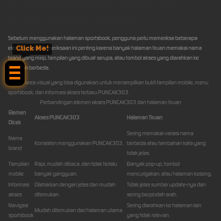
Bukti dan Elemen yang Perlu
Dicek Sebelum Masuk
Sebelum menggunakan halaman sportsbook, pengguna perlu memeriksa beberapa
elemen dasar. Pemeriksaan ini penting karena banyak halaman tiruan memakai nama
Click Me!
brand yang mirip, tampilan yang dibuat serupa, atau tombol akses yang diarahkan ke
halaman berbeda.
Contoh area visual yang bisa digunakan untuk menampilkan bukti tampilan mobile, menu
sportsbook, dan informasi akses terbaru PUNCAK303.
Perbandingan elemen akses PUNCAK303 dan halaman tiruan
Elemen
Akses PUNCAK303
Halaman Tiruan
Dicek
Sering memakai variasi nama
Nama
Konsisten menggunakan PUNCAK303.
berbeda atau tambahan kata yang
brand
tidak jelas.
Tampilan
Rapi, mudah dibaca, dan tidak terlalu
Banyak pop-up, tombol
mobile
banyak gangguan.
mencurigakan, atau halaman kosong.
Informasi
Diletakkan dengan jelas dan mudah
Tidak jelas sumber update-nya dan
akses
ditemukan.
sering berpindah arah.
Navigasi
Sering diarahkan ke halaman lain
Mudah ditemukan dari halaman utama.
sportsbook
yang tidak relevan.