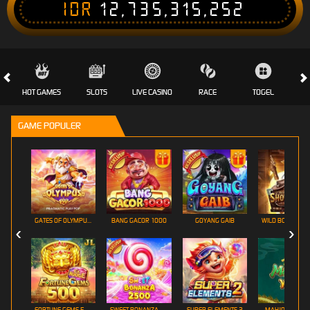
IDR
12,735,315,252
HOT GAMES
SLOTS
LIVE CASINO
RACE
TOGEL
OL
GAME POPULER
GATES OF OLYMPUS POP
BANG GACOR 1000
GOYANG GAIB
FORTUNE GEMS 500
SWEET BONANZA 2500
SUPER ELEMENTS 2
MAHJONG WAYS