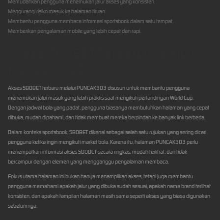
Memudahkan pengguna menemukan jalur akses yang konsisten.
Mengurangi risiko masuk ke halaman tiruan.
Membantu pengguna membaca informasi sportsbook dalam satu tempat.
Memberikan pengalaman mobile yang lebih cepat dan rapi.
Akses SBOBET Terbaru Melalui
PUNCAK303
Akses SBOBET terbaru melalui PUNCAK303 disusun untuk membantu pengguna
menemukan jalur masuk yang lebih praktis saat mengikuti pertandingan World Cup.
Dengan jadwal bola yang padat, pengguna biasanya membutuhkan halaman yang cepat
dibuka, mudah dipahami, dan tidak membuat mereka berpindah ke banyak link berbeda.
Dalam konteks sportsbook, SBOBET dikenal sebagai salah satu rujukan yang sering dicari
pengguna ketika ingin mengikuti market bola. Karena itu, halaman PUNCAK303 perlu
menempatkan informasi akses SBOBET secara ringkas, mudah terlihat, dan tidak
bercampur dengan elemen yang mengganggu pengalaman membaca.
Fokus utama halaman ini bukan hanya menampilkan akses, tetapi juga membantu
pengguna memahami apakah jalur yang dibuka sudah sesuai, apakah nama brand terlihat
konsisten, dan apakah tampilan halaman masih sama seperti akses yang biasa digunakan
sebelumnya.